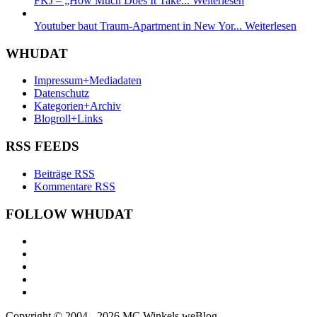
FKJ – „How Much Does It Take...
Weiterlesen
Youtuber baut Traum-Apartment in New Yor...
Weiterlesen
WHUDAT
Impressum+Mediadaten
Datenschutz
Kategorien+Archiv
Blogroll+Links
RSS FEEDS
Beiträge RSS
Kommentare RSS
FOLLOW WHUDAT
Copyright © 2004 - 2026 MC Winkels weBlog