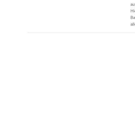
au
Hi
Ba
al