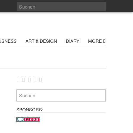
USNESS
ART & DESIGN
DIARY
MORE
SPONSORS: