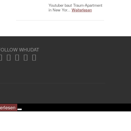
Youtuber baut Traum-Apartment
in New Yor...
Weiterlesen
FOLLOW WHUDAT
erlesen