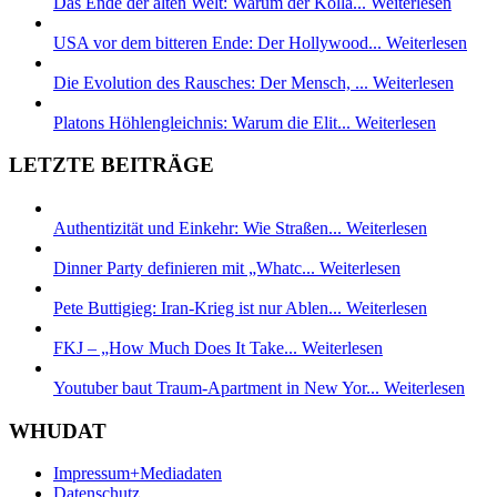
Das Ende der alten Welt: Warum der Kolla...
Weiterlesen
USA vor dem bitteren Ende: Der Hollywood...
Weiterlesen
Die Evolution des Rausches: Der Mensch, ...
Weiterlesen
Platons Höhlengleichnis: Warum die Elit...
Weiterlesen
LETZTE BEITRÄGE
Authentizität und Einkehr: Wie Straßen...
Weiterlesen
Dinner Party definieren mit „Whatc...
Weiterlesen
Pete Buttigieg: Iran-Krieg ist nur Ablen...
Weiterlesen
FKJ – „How Much Does It Take...
Weiterlesen
Youtuber baut Traum-Apartment in New Yor...
Weiterlesen
WHUDAT
Impressum+Mediadaten
Datenschutz