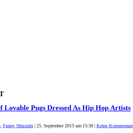
AT
f Lovable Pugs Dressed As Hip Hop Artists
e
,
Funny Shizznits
|
25. September 2015 um 15:30
|
Keine Kommentar