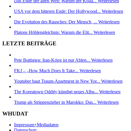
Das Ende der alten Welt: Warum der Kolla...
Weiterlesen
USA vor dem bitteren Ende: Der Hollywood...
Weiterlesen
Die Evolution des Rausches: Der Mensch, ...
Weiterlesen
Platons Höhlengleichnis: Warum die Elit...
Weiterlesen
LETZTE BEITRÄGE
Pete Buttigieg: Iran-Krieg ist nur Ablen...
Weiterlesen
FKJ – „How Much Does It Take...
Weiterlesen
Youtuber baut Traum-Apartment in New Yor...
Weiterlesen
The Koreatown Oddity kündigt neues Albu...
Weiterlesen
Trump als Strippenzieher in Marokko: Das...
Weiterlesen
WHUDAT
Impressum+Mediadaten
Datenschutz