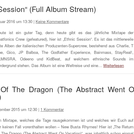
Session“ (Full Album Stream)
ruar 2016 um 13:30
|
Keine Kommentare
ute ist ein guter Tag, denn heute gibt es das jährliche Mixtape der
atfonics Crew (gefeatured), hier ist „Ethnic Session“. Es ist das mittlerweile
fte Alben der italienischen Produzenten-Supercrew, bestehend aus Charlie, T
e, Gico, JP Balboa, The Godfather Experience, Bainmass, StayReal!,
LMNSRA, Odeeno und KidBeat, auf welchem ethnische Sounds im
rdergrund stehen. Das Album ist eine Weltreise und eine…
Weiterlesen
 Of The Dragon (The Abstract Went 
)
ember 2015 um 12:30
|
1 Kommentar
n Mixtape, welches die Tage rausgekommen ist und welches wir Euch auf
r keinen Fall vorenthalten wollen – New Busta Rhymes! Hier ist „The Return
 The Dragon (The Abstract Went On Vacation)“, was inhaltlich schon einmal