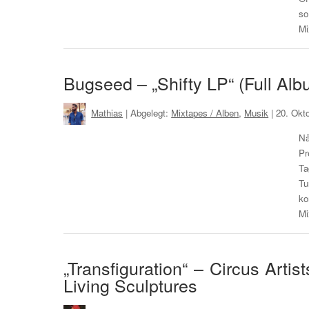
so
Mi
Bugseed – „Shifty LP“ (Full Al
Mathias
| Abgelegt:
Mixtapes / Alben
,
Musik
|
20. Okt
Nä
Pr
Ta
Tu
ko
Mi
„Transfiguration“ – Circus Arti
Living Sculptures