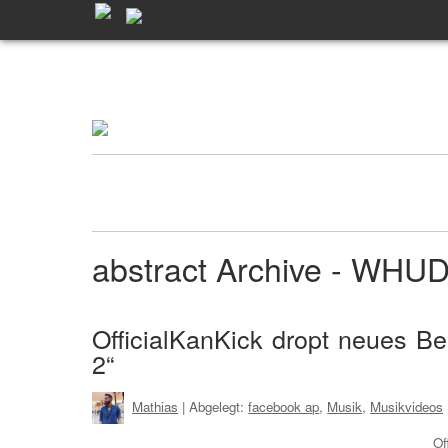
abstract Archive - WHU
OfficialKanKick dropt neues Bea
2“
Mathias
| Abgelegt:
facebook ap
,
Musik
,
Musikvideos
Of