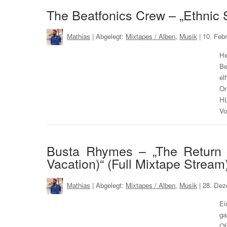
The Beatfonics Crew – „Ethnic 
Mathias
| Abgelegt:
Mixtapes / Alben
,
Musik
|
10. Feb
He
Be
el
On
H
Vo
Busta Rhymes – „The Return
Vacation)“ (Full Mixtape Stream
Mathias
| Abgelegt:
Mixtapes / Alben
,
Musik
|
28. Dez
Ei
ga
Of