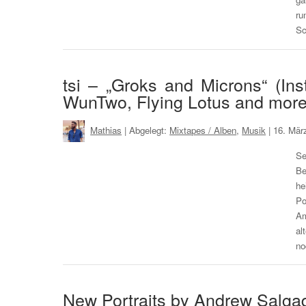
r
S
tsi – „Groks and Microns“ (In
WunTwo, Flying Lotus and more
Mathias
| Abgelegt:
Mixtapes / Alben
,
Musik
|
16. Mär
S
Be
he
Po
Am
al
no
New Portraits by Andrew Salgad