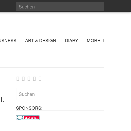
USNESS
ART & DESIGN
DIARY
MORE
l.
SPONSORS: