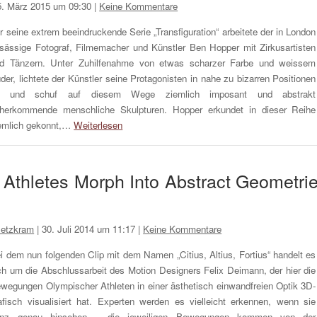
5. März 2015 um 09:30
|
Keine Kommentare
r seine extrem beeindruckende Serie „Transfiguration“ arbeitete der in London
sässige Fotograf, Filmemacher und Künstler Ben Hopper mit Zirkusartisten
d Tänzern. Unter Zuhilfenahme von etwas scharzer Farbe und weissem
der, lichtete der Künstler seine Protagonisten in nahe zu bizarren Positionen
b und schuf auf diesem Wege ziemlich imposant und abstrakt
herkommende menschliche Skulpturen. Hopper erkundet in dieser Reihe
emlich gekonnt,…
Weiterlesen
ic Athletes Morph Into Abstract Geometri
etzkram
|
30. Juli 2014 um 11:17
|
Keine Kommentare
i dem nun folgenden Clip mit dem Namen „Citius, Altius, Fortius“ handelt es
ch um die Abschlussarbeit des Motion Designers Felix Deimann, der hier die
wegungen Olympischer Athleten in einer ästhetisch einwandfreien Optik 3D-
afisch visualisiert hat. Experten werden es vielleicht erkennen, wenn sie
anz genau hinsehen – die jeweiligen Bewegungen kommen von der