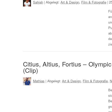
Sahjah
| Abgelegt:
Art & Design
,
Film & Fotografie
|
2
Fü
an
un
Pu
a
da
zi
Citius, Altius, Fortius – Olymp
(Clip)
Mathias
| Abgelegt:
Art & Design
,
Film & Fotografie
,
N
Be
si
Be
gr
g