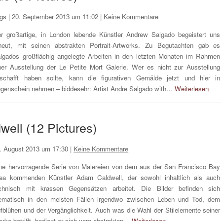
ngs
|
20. September 2013 um 11:02
|
Keine Kommentare
r großartige, in London lebende Künstler Andrew Salgado begeistert uns
neut, mit seinen abstrakten Portrait-Artworks. Zu Begutachten gab es
lgados großflächig angelegte Arbeiten in den letzten Monaten im Rahmen
ner Ausstellung der Le Petite Mort Galerie. Wer es nicht zur Ausstellung
schafft haben sollte, kann die figurativen Gemälde jetzt und hier in
genschein nehmen – biddesehr: Artist Andre Salgado with…
Weiterlesen
well (12 Pictures)
. August 2013 um 17:30
|
Keine Kommentare
ne hervorragende Serie von Malereien von dem aus der San Francisco Bay
ea kommenden Künstler Adam Caldwell, der sowohl inhaltlich als auch
chnisch mit krassen Gegensätzen arbeitet. Die Bilder befinden sich
ematisch in den meisten Fällen irgendwo zwischen Leben und Tod, dem
fblühen und der Vergänglichkeit. Auch was die Wahl der Stilelemente seiner
rke betrifft, bedient er sich vom abstrakten…
Weiterlesen