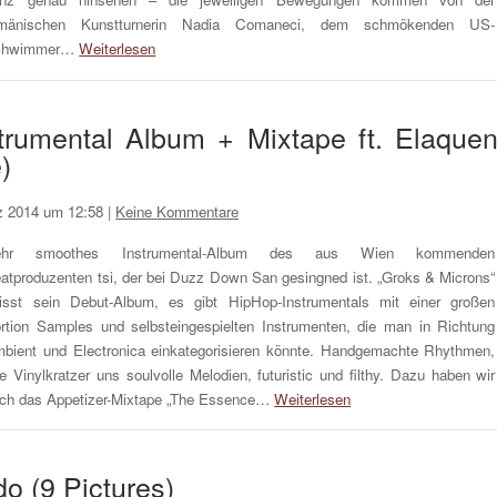
umänischen Kunstturnerin Nadia Comaneci, dem schmökenden US-
chwimmer…
Weiterlesen
strumental Album + Mixtape ft. Elaquen
)
z 2014 um 12:58
|
Keine Kommentare
ehr smoothes Instrumental-Album des aus Wien kommenden
atproduzenten tsi, der bei Duzz Down San gesingned ist. „Groks & Microns“
isst sein Debut-Album, es gibt HipHop-Instrumentals mit einer großen
rtion Samples und selbsteingespielten Instrumenten, die man in Richtung
bient und Electronica einkategorisieren könnte. Handgemachte Rhythmen,
te Vinylkratzer uns soulvolle Melodien, futuristic und filthy. Dazu haben wir
ch das Appetizer-Mixtape „The Essence…
Weiterlesen
o (9 Pictures)