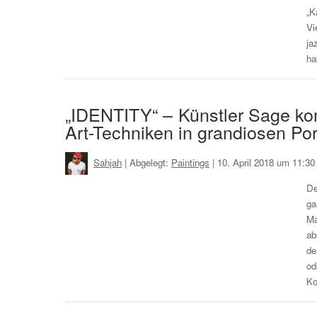
„K
Vi
ja
ha
„IDENTITY“ – Künstler Sage komb
Art-Techniken in grandiosen Por
Sahjah
| Abgelegt:
Paintings
|
10. April 2018 um 11:30
De
ga
Ma
ab
de
od
Ko