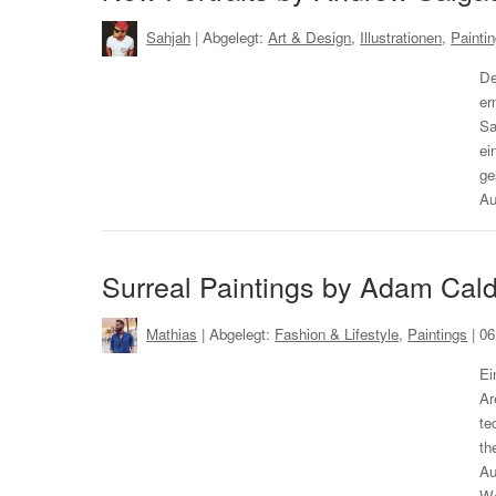
Sahjah
| Abgelegt:
Art & Design
,
Illustrationen
,
Painti
De
er
Sa
ei
ge
Au
Surreal Paintings by Adam Cald
Mathias
| Abgelegt:
Fashion & Lifestyle
,
Paintings
|
06
Ei
Ar
te
th
Au
We