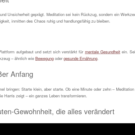
g und Unsicherheit geprägt. Meditation sei kein Rückzug, sondern ein Werkze
igkeit, inmitten des Chaos ruhig und handlungsfähig zu bleiben.
lattform aufgebaut und setzt sich verstärkt für
mentale Gesundheit
ein. Se
rkzeug – ähnlich wie
Bewegung
oder
gesunde Ernährung
.
oßer Anfang
l bringen: Starte klein, aber starte. Ob eine Minute oder zehn – Meditation 
e Harris zeigt – ein ganzes Leben transformieren.
uten-Gewohnheit, die alles verändert