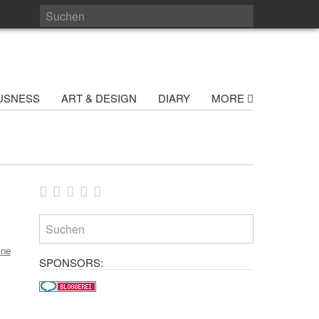
USNESS
ART & DESIGN
DIARY
MORE
ine
SPONSORS: