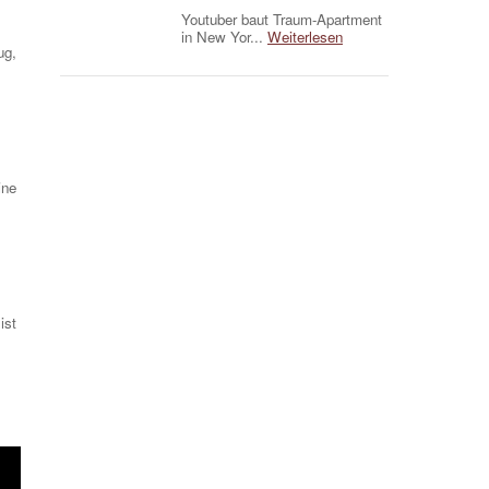
Youtuber baut Traum-Apartment
in New Yor...
Weiterlesen
ug,
ine
ist