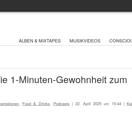
ALBEN & MIXTAPES
MUSIKVIDEOS
CONSCIO
 Die 1-Minuten-Gewohnheit zum
entationen
,
Food & Drinks
,
Podcasts
|
22. April 2025 um 15:44
|
Ke