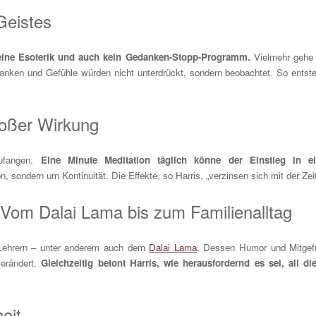
Geistes
keine Esoterik und auch kein Gedanken-Stopp-Programm.
Vielmehr gehe
nken und Gefühle würden nicht unterdrückt, sondern beobachtet. So entst
roßer Wirkung
zufangen.
Eine Minute Meditation täglich könne der Einstieg in e
, sondern um Kontinuität. Die Effekte, so Harris, „verzinsen sich mit der Zeit
: Vom Dalai Lama bis zum Familienalltag
n Lehrern – unter anderem auch dem
Dalai Lama
. Dessen Humor und Mitgef
verändert.
Gleichzeitig betont Harris, wie herausfordernd es sei, all di
eit