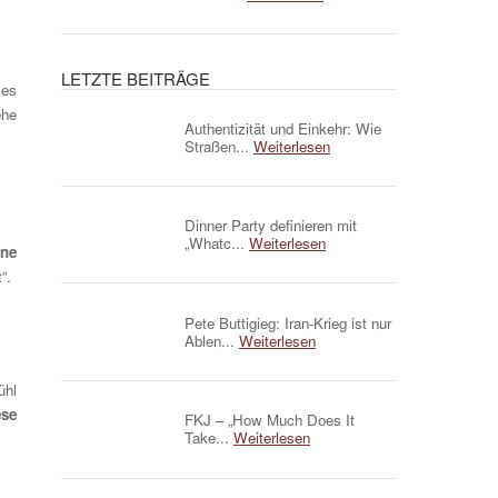
LETZTE BEITRÄGE
 es
ehe
Authentizität und Einkehr: Wie
Straßen...
Weiterlesen
Dinner Party definieren mit
„Whatc...
Weiterlesen
ine
“.
Pete Buttigieg: Iran-Krieg ist nur
Ablen...
Weiterlesen
ühl
ese
FKJ – „How Much Does It
Take...
Weiterlesen