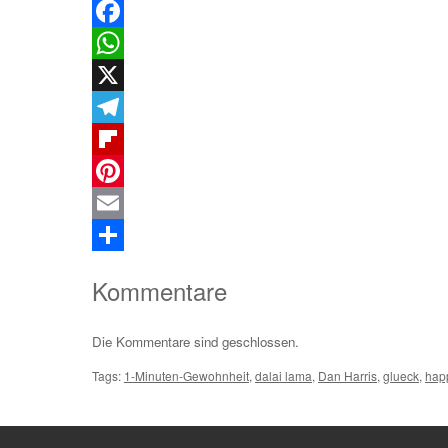
Facebook
WhatsApp
X
Telegram
Flipboard
Pinterest
Email
Teilen
Kommentare
Die Kommentare sind geschlossen.
Tags:
1-Minuten-Gewohnheit
,
dalai lama
,
Dan Harris
,
glueck
,
hap