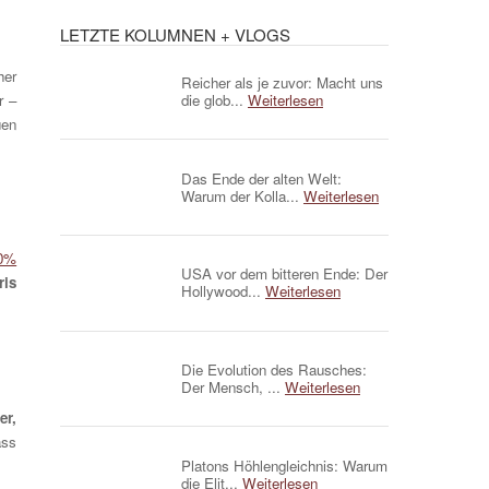
LETZTE KOLUMNEN + VLOGS
her
Reicher als je zuvor: Macht uns
r –
die glob...
Weiterlesen
uen
Das Ende der alten Welt:
Warum der Kolla...
Weiterlesen
0%
USA vor dem bitteren Ende: Der
ris
Hollywood...
Weiterlesen
Die Evolution des Rausches:
Der Mensch, ...
Weiterlesen
er,
ass
Platons Höhlengleichnis: Warum
die Elit...
Weiterlesen