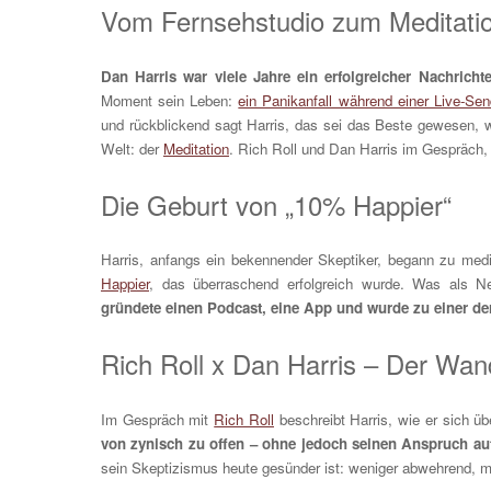
Vom Fernsehstudio zum Meditati
Dan Harris war viele Jahre ein erfolgreicher Nachric
Moment sein Leben:
ein Panikanfall während einer Live-Se
und rückblickend sagt Harris, das sei das Beste gewesen, 
Welt: der
Meditation
. Rich Roll und Dan Harris im Gespräch
Die Geburt von „10% Happier“
Harris, anfangs ein bekennender Skeptiker, begann zu medi
Happier
, das überraschend erfolgreich wurde. Was als N
gründete einen Podcast, eine App und wurde zu einer de
Rich Roll x Dan Harris – Der Wan
Im Gespräch mit
Rich Roll
beschreibt Harris, wie er sich ü
von zynisch zu offen – ohne jedoch seinen Anspruch auf
sein Skeptizismus heute gesünder ist: weniger abwehrend, m