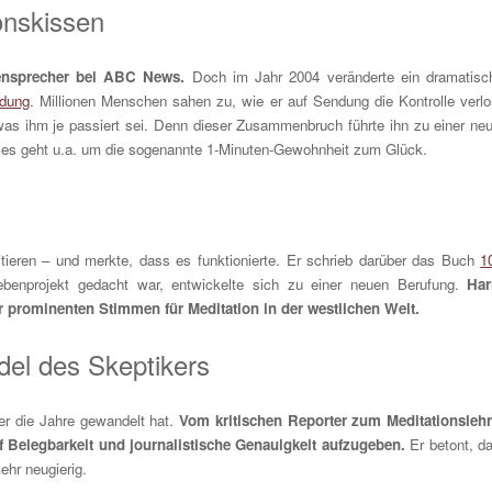
onskissen
htensprecher bei ABC News.
Doch im Jahr 2004 veränderte ein dramatisc
ndung
. Millionen Menschen sahen zu, wie er auf Sendung die Kontrolle verlo
was ihm je passiert sei. Denn dieser Zusammenbruch führte ihn zu einer ne
, es geht u.a. um die sogenannte 1-Minuten-Gewohnheit zum Glück.
tieren – und merkte, dass es funktionierte. Er schrieb darüber das Buch
1
ebenprojekt gedacht war, entwickelte sich zu einer neuen Berufung.
Har
r prominenten Stimmen für Meditation in der westlichen Welt.
del des Skeptikers
ber die Jahre gewandelt hat.
Vom kritischen Reporter zum Meditationslehr
 Belegbarkeit und journalistische Genauigkeit aufzugeben.
Er betont, d
ehr neugierig.