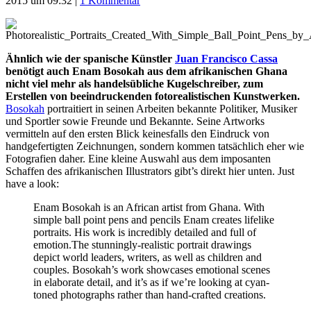
2015 um 09:32
|
1 Kommentar
Ähnlich wie der spanische Künstler
Juan Francisco Cassa
benötigt auch Enam Bosokah aus dem afrikanischen Ghana
nicht viel mehr als handelsübliche Kugelschreiber, zum
Erstellen von beeindruckenden fotorealistischen Kunstwerken.
Bosokah
portraitiert in seinen Arbeiten bekannte Politiker, Musiker
und Sportler sowie Freunde und Bekannte. Seine Artworks
vermitteln auf den ersten Blick keinesfalls den Eindruck von
handgefertigten Zeichnungen, sondern kommen tatsächlich eher wie
Fotografien daher. Eine kleine Auswahl aus dem imposanten
Schaffen des afrikanischen Illustrators gibt’s direkt hier unten. Just
have a look:
Enam Bosokah is an African artist from Ghana. With
simple ball point pens and pencils Enam creates lifelike
portraits. His work is incredibly detailed and full of
emotion.The stunningly-realistic portrait drawings
depict world leaders, writers, as well as children and
couples. Bosokah’s work showcases emotional scenes
in elaborate detail, and it’s as if we’re looking at cyan-
toned photographs rather than hand-crafted creations.