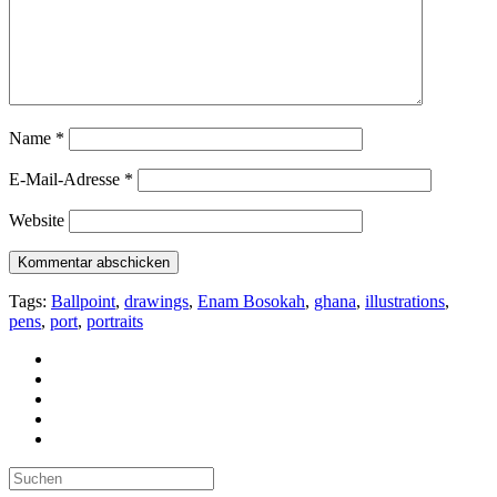
Name
*
E-Mail-Adresse
*
Website
Tags:
Ballpoint
,
drawings
,
Enam Bosokah
,
ghana
,
illustrations
,
pens
,
port
,
portraits