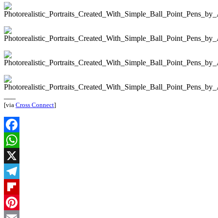
___
[via
Cross Connect
]
Facebook
WhatsApp
X
Telegram
Flipboard
Pinterest