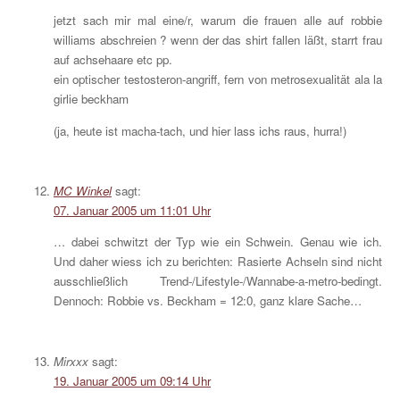
jetzt sach mir mal eine/r, warum die frauen alle auf robbie
williams abschreien ? wenn der das shirt fallen läßt, starrt frau
auf achsehaare etc pp.
ein optischer testosteron-angriff, fern von metrosexualität ala la
girlie beckham
(ja, heute ist macha-tach, und hier lass ichs raus, hurra!)
MC Winkel
sagt:
07. Januar 2005 um 11:01 Uhr
… dabei schwitzt der Typ wie ein Schwein. Genau wie ich.
Und daher wiess ich zu berichten: Rasierte Achseln sind nicht
ausschließlich Trend-/Lifestyle-/Wannabe-a-metro-bedingt.
Dennoch: Robbie vs. Beckham = 12:0, ganz klare Sache…
Mirxxx
sagt:
19. Januar 2005 um 09:14 Uhr