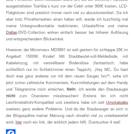
ausgestatteten Toshiba´s kurz vor der Cebit unter 900€ kosten, LCD-
Flatglotzen sind preislich immer noch viel zu abzockorientiert. Da ich
aber trotz Privatfernsehen einen haben will, werde ich kurzfristig mal
meine Untergrundkontakte reaktivieren. Urlaubsfilme und meine
Dallas
-DVD-Collection wirken einfach besser bei höherer Auflösung
und entsprechendem Blickwinkel.
However, der Micromaxx MD5891 ist seit gestern für schlappe 25€ im
Angebot! 1500W, Kinder! Mit Staubbeutel-voll-Meldediode, mit
Kabeleinzug, mit verstellbarer Bodendüse (fantastisch, habe
schließlich nur im Schlafzimmer einen Teppich). „Hey MC, Du hast
doch was ganz anderes vor mit dem neuen Sauger, hm?“, sehe ich
jetzt schon zahlreiche Kommentare, Kurzmitteilungen auf dem Handy
und Telegramme mich erreichen.
Nein
, ich werde den Staubsauger
nicht
zum Onanieren missbrauchen! Erstens bin ich nicht
Leichtmetallrohr-Kompatibel und zweitens habe ich seit
Umckaloabo
sowieso ganz andere Probleme. Und da der Staubsauger an sich in
der Blogospähre meiner Meinung nach ohnehin viel zu unterbewertet
wird,
hier
noch ein link, der wirklich jedem hilft. Dustsucker 4 real!