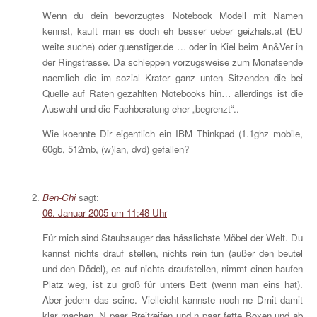
Wenn du dein bevorzugtes Notebook Modell mit Namen
kennst, kauft man es doch eh besser ueber geizhals.at (EU
weite suche) oder guenstiger.de … oder in Kiel beim An&Ver in
der Ringstrasse. Da schleppen vorzugsweise zum Monatsende
naemlich die im sozial Krater ganz unten Sitzenden die bei
Quelle auf Raten gezahlten Notebooks hin… allerdings ist die
Auswahl und die Fachberatung eher „begrenzt“..
Wie koennte Dir eigentlich ein IBM Thinkpad (1.1ghz mobile,
60gb, 512mb, (w)lan, dvd) gefallen?
Ben-Chi
sagt:
06. Januar 2005 um 11:48 Uhr
Für mich sind Staubsauger das hässlichste Möbel der Welt. Du
kannst nichts drauf stellen, nichts rein tun (außer den beutel
und den Dödel), es auf nichts draufstellen, nimmt einen haufen
Platz weg, ist zu groß für unters Bett (wenn man eins hat).
Aber jedem das seine. Vielleicht kannste noch ne Dmit damit
klar machen. N paar Breitreifen und n paar fette Boxen und ab