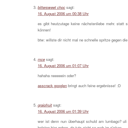
bittersweet choc
sagt:
16. August 2006 um 00:38 Uhr
es gibt heutzutage keine nächstenliebe mehr. statt 
können!
btw: willste dir nicht mal ne schnelle spritze gegen d
mce
sagt:
16. August 2006 um 01:07 Uhr
hahaha neeeeein oder?
asscrack googlen
bringt auch feine ergebnisse! :D
graipfruit
sagt:
16. August 2006 um 01:39 Uhr
wer ist denn nun überhaupt schuld am lumbago? uli 
holsten bier geben- da tuts nicht so weh im rücken…