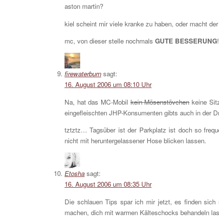
aston martin?
kiel scheint mir viele kranke zu haben, oder macht de
mc, von dieser stelle nochmals
GUTE BESSERUNG
!
firewaterburn
sagt:
16. August 2006 um 08:10 Uhr
Na, hat das MC-Mobil
kein Mösenstövchen
keine Sit
eingefleischten JHP-Konsumenten gibts auch in der D
tztztz… Tagsüber ist der Parkplatz ist doch so frequ
nicht mit heruntergelassener Hose blicken lassen.
Etosha
sagt:
16. August 2006 um 08:35 Uhr
Die schlauen Tips spar ich mir jetzt, es finden sic
machen, dich mit warmen Kälteschocks behandeln la