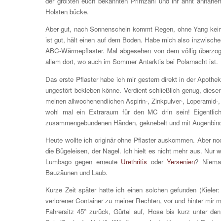
der größten euch bekannten Primzahl und ihr ahnt annähe
Holsten bücke.
Aber gut, nach Sonnenschein kommt Regen, ohne Yang kein
ist gut, hält einen auf dem Boden. Habe mich also inzwisch
ABC-Wärmepflaster. Mal abgesehen von dem völlig überzoge
allem dort, wo auch im Sommer Antarktis bei Polarnacht ist.
Das erste Pflaster habe ich mir gestern direkt in der Apoth
ungestört bekleben könne. Verdient schließlich genug, diese
meinen allwochenendlichen Aspirin-, Zinkpulver-, Loperamid
wohl mal ein Extraraum für den MC drin sein! Eigentlic
zusammengebundenen Händen, geknebelt und mit Augenbinde!
Heute wollte ich originär ohne Pflaster auskommen. Aber no
die Bügeleisen, der Nagel. Ich hielt es nicht mehr aus. Nur 
Lumbago gegen erneute
Urethritis
oder
Yersenien
? Niemal
Bauzäunen und Laub.
Kurze Zeit später hatte ich einen solchen gefunden (Kiele
verlorener Container zu meiner Rechten, vor und hinter mir m
Fahrersitz 45° zurück, Gürtel auf, Hose bis kurz unter de