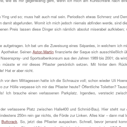
rnd, wie es mir gegenwärtig geht, wenn ich mich am Kühlschrank nach ei
 Ying und so; muss halt auch mal sein. Periodisch etwas Schmerz und De
en damit abgefunden. Womit ich mich jedoch niemals abfinden werde, sind di
nen Preis lassen diese Dinger sich nämlich absolut miserabel aufkleben; 
eke aufgetragen. Ich bat um die Zuweisung eines Séparées, in welchem ich m
r Apotheker. Seinen
Aston Martin
finanzierte der Saque sich ausschließlich ü
-, Nasenspray- und Sportsalbenkonsum aus den Jahren 1989 bis 2001; da wird
h müsste er mir dieses Pflaster persönlich setzen. Mit hinter dem Rüc
 Hat er aber nicht.
ch vor dem Mittagessen hatte ich die Schnauze voll; schon wieder Uli Hoen
wo zur Hölle verpasse ich mir das Pflaster heute? Öffentliche Toiletten? Taus
s! Ich brauche einen verlassenen Parkplatz. Irgendwo, versteckt zwisc
r: der verlassene Platz zwischen Halle400 und Schmid-Bau). Hier steht nur
indestens 250m rein gar nichts, die Förde zur Linken. Alles klar – dann mal l
n
Buttcrack
. So, jetzt das Pflaster auspacken. Schnell, bevor jemand kom