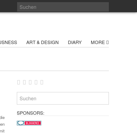
USNESS
ART & DESIGN
DIARY
MORE
SPONSORS:
die
gen
mit