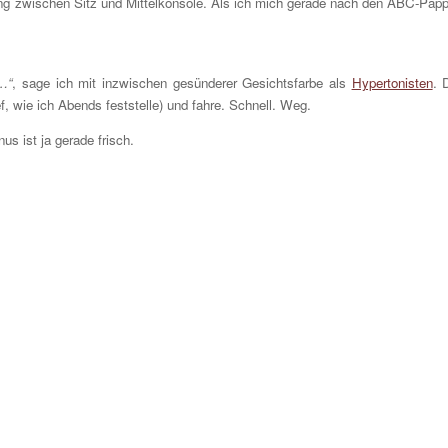
kung zwischen Sitz und Mittelkonsole. Als ich mich gerade nach den ABC-Pap
r…“
, sage ich mit inzwischen gesünderer Gesichtsfarbe als
Hypertonisten
. 
ef, wie ich Abends feststelle) und fahre. Schnell. Weg.
us ist ja gerade frisch.