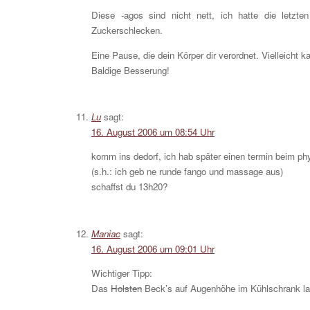
Diese -agos sind nicht nett, ich hatte die letzt
Zuckerschlecken.
Eine Pause, die dein Körper dir verordnet. Vielleicht k
Baldige Besserung!
Lu
sagt:
16. August 2006 um 08:54 Uhr
komm ins dedorf, ich hab später einen termin beim ph
(s.h.: ich geb ne runde fango und massage aus)
schaffst du 13h20?
Maniac
sagt:
16. August 2006 um 09:01 Uhr
Wichtiger Tipp:
Das
Holsten
Beck’s auf Augenhöhe im Kühlschrank lag