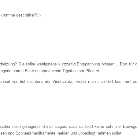
r krumme geschäfte?! ;)
zheizung? Die sollte wenigstens kurzzeitig Entspannung bringen… Btw. für 
rogerie umme Ecke entsprechende Tigerbalsam-Pflaster.
entiert wie tief nächtens der Vinetaplatz.. wobei man sich dort bestimmt a
h sicher noch genügend, die dir sagen, dass du bloß keine sehr viel Beweg
ssen und Schmerzmedikamente meiden und unbedingt nehmen sollst.