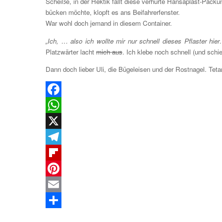
Scheiße, in der Hektik fällt diese verhurte Hansaplast-Pac
bücken möchte, klopft es ans Beifahrerfenster.
War wohl doch jemand in diesem Container.
„Ich, … also ich wollte mir nur schnell dieses Pflaster hie
Platzwärter lacht
mich aus
. Ich klebe noch schnell (und schi
Dann doch lieber Uli, die Bügeleisen und der Rostnagel. Tetan
Facebook
WhatsApp
X
Telegram
Flipboard
Pinterest
Email
Teilen