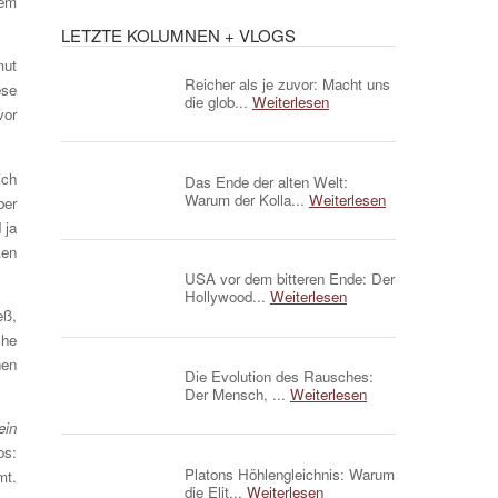
nem
LETZTE KOLUMNEN + VLOGS
mut
Reicher als je zuvor: Macht uns
ese
die glob...
Weiterlesen
vor
ich
Das Ende der alten Welt:
Warum der Kolla...
Weiterlesen
ber
 ja
ken
USA vor dem bitteren Ende: Der
Hollywood...
Weiterlesen
eß,
che
hen
Die Evolution des Rausches:
Der Mensch, ...
Weiterlesen
ein
os:
Platons Höhlengleichnis: Warum
mt.
die Elit...
Weiterlesen