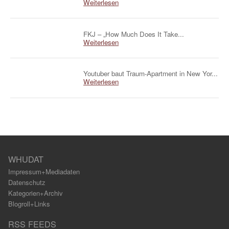
Weiterlesen
FKJ – „How Much Does It Take...
Weiterlesen
Youtuber baut Traum-Apartment in New Yor...
Weiterlesen
WHUDAT
Impressum+Mediadaten
Datenschutz
Kategorien+Archiv
Blogroll+Links
RSS FEEDS