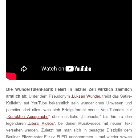
Die WunderTütenFabrik liefert in letzter Zeit wirklich ziemlich
amtlich ab:
Unter dem Pseudonym ‚
Luksan Wunder
‚ treibt das Satire-
Kollektiv auf YouTube bekanntlich sein wunderliches Unwesen und
parodiert dort alles, was sich Erfolgsformat nennt: Von Tutorials zur
„
Korrekten Aussprache
“ über nützliche „Lifehacks“ bis hin zu den
legendären „
Literal Videos
“, bei denen Musikvideos mit neuem Text
versehen werden. Zuletzt hat man sich in besagter Disziplin dem
Berliner Flizzmaster Flizzy FLER angenommen – mal wieder sowas