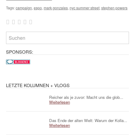
Tags:
campaign
,
espo
,
mark gonzales
,
nyc summer street
,
stephen powers
SPONSORS:
LETZTE KOLUMNEN + VLOGS
Reicher als je zuvor: Macht uns die glob...
Weiterlesen
Das Ende der alten Welt: Warum der Kolla...
Weiterlesen