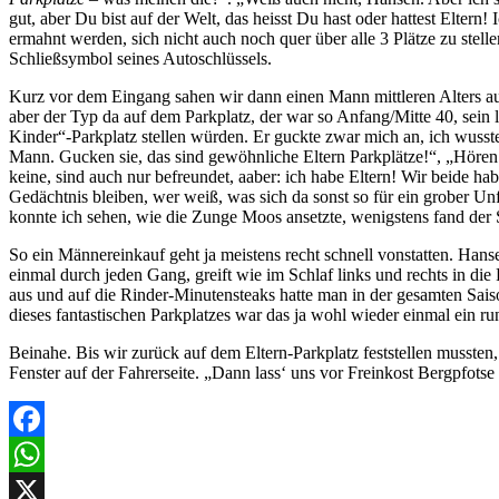
gut, aber Du bist auf der Welt, das heisst Du hast oder hattest Eltern
ermahnt werden, sich nicht auch noch quer über alle 3 Plätze zu stel
Schließsymbol seines Autoschlüssels.
Kurz vor dem Eingang sahen wir dann einen Mann mittleren Alters auf
aber der Typ da auf dem Parkplatz, der war so Anfang/Mitte 40, sein 
Kinder“-Parkplatz stellen würden. Er guckte zwar mich an, ich wusste
Mann. Gucken sie, das sind gewöhnliche Eltern Parkplätze!“, „Hören
keine, sind auch nur befreundet, aaber: ich habe Eltern! Wir beide ha
Gedächtnis bleiben, wer weiß, was sich da sonst so für ein grober U
konnte ich sehen, wie die Zunge Moos ansetzte, wenigstens fand der 
So ein Männereinkauf geht ja meistens recht schnell vonstatten. Hanse
einmal durch jeden Gang, greift wie im Schlaf links und rechts in d
aus und auf die Rinder-Minutensteaks hatte man in der gesamten Sai
dieses fantastischen Parkplatzes war das ja wohl wieder einmal ein r
Beinahe. Bis wir zurück auf dem Eltern-Parkplatz feststellen musst
Fenster auf der Fahrerseite. „Dann lass‘ uns vor Freinkost Bergpfotse 
Facebook
WhatsApp