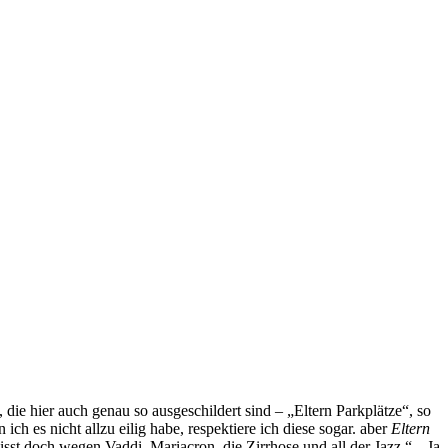
, die hier auch genau so ausgeschildert sind – „Eltern Parkplätze“, so
ch es nicht allzu eilig habe, respektiere ich diese sogar. aber
Eltern
st doch wegen Vaddi, Mariacron, die Zirrhose und all der Jazz.“, „Ja