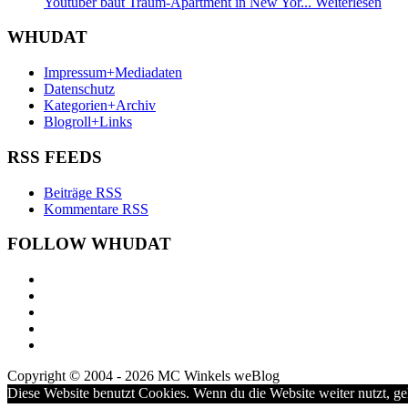
Youtuber baut Traum-Apartment in New Yor...
Weiterlesen
WHUDAT
Impressum+Mediadaten
Datenschutz
Kategorien+Archiv
Blogroll+Links
RSS FEEDS
Beiträge RSS
Kommentare RSS
FOLLOW WHUDAT
Copyright © 2004 - 2026 MC Winkels weBlog
Diese Website benutzt Cookies. Wenn du die Website weiter nutzt, g