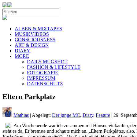
ALBEN & MIXTAPES
MUSIKVIDEOS
CONSCIOUSNESS
ART & DESIGN
DIARY
MORE
DAILY MUGSHOT
FASHION & LIFESTYLE
FOTOGRAFIE
IMPRESSUM
DATENSCHUTZ
Eltern Parkplatz
Mathias
| Abgelegt:
Der junge MC
,
Diary
,
Feature
|
29. Septem
Am Wochenende war ich zusammen mit Hansen einkaufen, der a
steht es da. Er bremste und schaute mich an. „Eltern Parkplätze, also.
Parkplätze
– was meinen die?“. „Weiß auch nicht, Hansen. Aber ich s