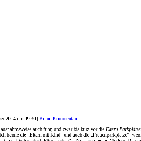
ber 2014 um 09:30
|
Keine Kommentare
usnahmsweise auch fuhr, und zwar bis kurz vor die
Eltern Parkplätze
 Ich kenne die „Eltern mit Kind“ und auch die „Frauenparkplätze“, wenn i
ag mal: Du hast doch Eltern, oder?“. „Nur noch meine Mudder, Du weis