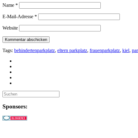
Name
*
E-Mail-Adresse
*
Website
Tags:
behindertenparkplatz
,
eltern parkplatz
,
frauenparkplatz
,
kiel
,
par
Sponsors: