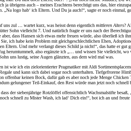
! Ich ja übrigens auch – meines Erachtens berechtigt uns das, hier einzu
len. „Na logo hab‘ ich Eltern. Und Du ja auch!“, sagte er noch einmal
 uns zul … wartet kurz, was heisst denn eigentlich
mittleren Alters
? Al
lütter Sohn vielleicht 7. Und natürlich fragte er uns nach der Berecht
 aber, dass Hansen sich etwas mehr freuen würde, also überließ ich ihm
 Sie, ich habe kein Problem mit gleichgeschlechtlichen Ehen, Adoptio
ben Eltern. Und mehr verlangt dieses Schild ja nicht!“, das hatte er g
nfug herumtummelt, also ergänzte ich „… und wissen Sie vielleicht, w
Sohn uns lustig, seine Augen glänzten, aus dem wird mal was.
n ist wie ich ein zielorientierter Pragmatiker mit Aldi Sortimentsplace
ie Regale und kann sich dabei sogar noch unterhalten. Tiefgefrorene H
son offenbar keinen Bock, dafür gab es aber noch jede Menge Chicken
undum gelungener Teil-Einkauf, den Rest würde man jetzt noch schnell b
en, dass der siebenjährige Rotzlöffel offensichtlich Wachsmalstifte 
noch schnell zu Mister Wash, ich lad‘ Dich ein!“, bot ich an und freute