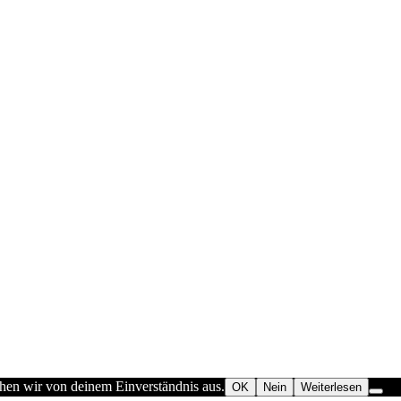
ehen wir von deinem Einverständnis aus.
OK
Nein
Weiterlesen