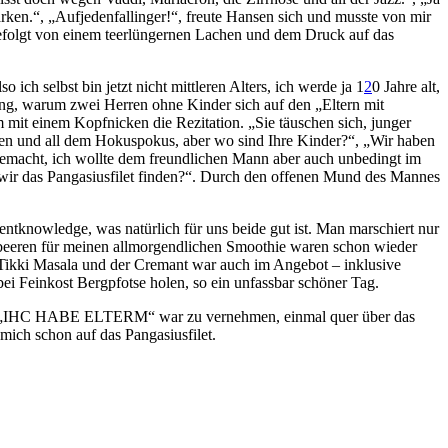
parken.“, „Aufjedenfallinger!“, freute Hansen sich und musste von mir
, gefolgt von einem teerlüngernen Lachen und dem Druck auf das
so ich selbst bin jetzt nicht mittleren Alters, ich werde ja 1
2
0 Jahre alt,
igung, warum zwei Herren ohne Kinder sich auf den „Eltern mit
 mit einem Kopfnicken die Rezitation. „Sie täuschen sich, junger
nen und all dem Hokuspokus, aber wo sind Ihre Kinder?“, „Wir haben
ut gemacht, ich wollte dem freundlichen Mann aber auch unbedingt im
o wir das Pangasiusfilet finden?“. Durch den offenen Mund des Mannes
mentknowledge, was natürlich für uns beide gut ist. Man marschiert nur
imbeeren für meinen allmorgendlichen Smoothie waren schon wieder
 Tikki Masala und der Cremant war auch im Angebot – inklusive
ei Feinkost Bergpfotse holen, so ein unfassbar schöner Tag.
besaß, „IHC HABE ELTERM“ war zu vernehmen, einmal quer über das
 mich schon auf das Pangasiusfilet.