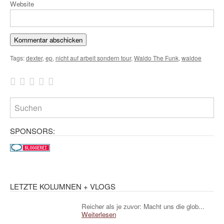
Website
Tags:
dexter
,
ep
,
nicht auf arbeit sondern tour
,
Waldo The Funk
,
waldoe
SPONSORS:
LETZTE KOLUMNEN + VLOGS
Reicher als je zuvor: Macht uns die glob...
Weiterlesen