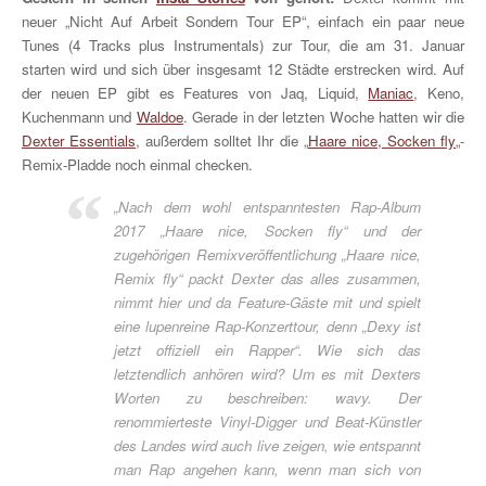
neuer „Nicht Auf Arbeit Sondern Tour EP“, einfach ein paar neue
Tunes (4 Tracks plus Instrumentals) zur Tour, die am 31. Januar
starten wird und sich über insgesamt 12 Städte erstrecken wird. Auf
der neuen EP gibt es Features von Jaq, Liquid,
Maniac
, Keno,
Kuchenmann und
Waldoe
. Gerade in der letzten Woche hatten wir die
Dexter Essentials
, außerdem solltet Ihr die „
Haare nice, Socken fly
„-
Remix-Pladde noch einmal checken.
„Nach dem wohl entspanntesten Rap-Album
2017 „Haare nice, Socken fly“ und der
zugehörigen Remixveröffentlichung „Haare nice,
Remix fly“ packt Dexter das alles zusammen,
nimmt hier und da Feature-Gäste mit und spielt
eine lupenreine Rap-Konzerttour, denn „Dexy ist
jetzt offiziell ein Rapper“. Wie sich das
letztendlich anhören wird? Um es mit Dexters
Worten zu beschreiben: wavy. Der
renommierteste Vinyl-Digger und Beat-Künstler
des Landes wird auch live zeigen, wie entspannt
man Rap angehen kann, wenn man sich von