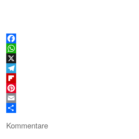
Facebook
WhatsApp
X
Telegram
Flipboard
Pinterest
Email
Teilen
Kommentare