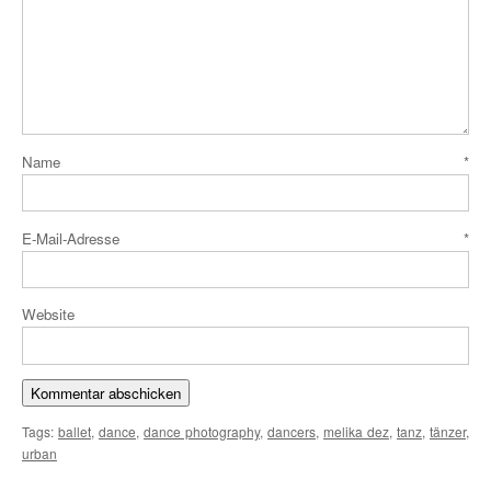
Name
*
E-Mail-Adresse
*
Website
Tags:
ballet
,
dance
,
dance photography
,
dancers
,
melika dez
,
tanz
,
tänzer
,
urban