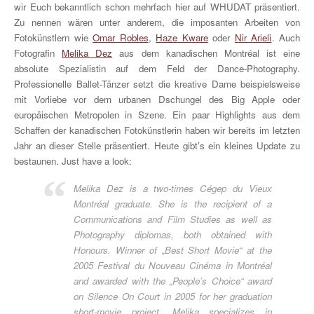
wir Euch bekanntlich schon mehrfach hier auf WHUDAT präsentiert.
Zu nennen wären unter anderem, die imposanten Arbeiten von
Fotokünstlern wie
Omar Robles
,
Haze Kware
oder
Nir Arieli
. Auch
Fotografin
Melika Dez
aus dem kanadischen Montréal ist eine
absolute Spezialistin auf dem Feld der Dance-Photography.
Professionelle Ballet-Tänzer setzt die kreative Dame beispielsweise
mit Vorliebe vor dem urbanen Dschungel des Big Apple oder
europäischen Metropolen in Szene. Ein paar Highlights aus dem
Schaffen der kanadischen Fotokünstlerin haben wir bereits im letzten
Jahr an dieser Stelle präsentiert. Heute gibt’s ein kleines Update zu
bestaunen. Just have a look:
Melika Dez is a two-times Cégep du Vieux
Montréal graduate. She is the recipient of a
Communications and Film Studies as well as
Photography diplomas, both obtained with
Honours. Winner of „Best Short Movie“ at the
2005 Festival du Nouveau Cinéma in Montréal
and awarded with the „People’s Choice“ award
on Silence On Court in 2005 for her graduation
short-movie project. Melika specializes in