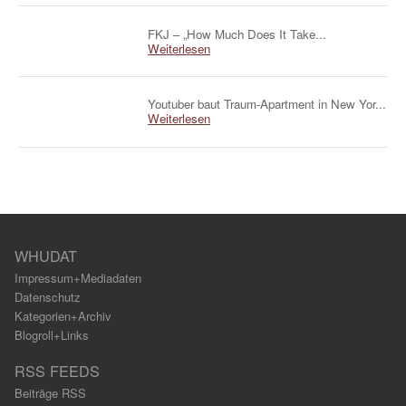
FKJ – „How Much Does It Take...
Weiterlesen
Youtuber baut Traum-Apartment in New Yor...
Weiterlesen
WHUDAT
Impressum+Mediadaten
Datenschutz
Kategorien+Archiv
Blogroll+Links
RSS FEEDS
Beiträge RSS