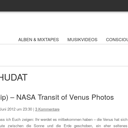
ALBEN & MIXTAPES
MUSIKVIDEOS
CONSCIO
 WHUDAT
lip) – NASA Transit of Venus Photos
 Juni 2012 um 23:30
|
3 Kommentare
ss ich Euch zeigen: Ihr werdet es mitbekommen haben – die Venus hat sich
ute zwischen die Sonne und die Erde geschoben, ein eher seltenes