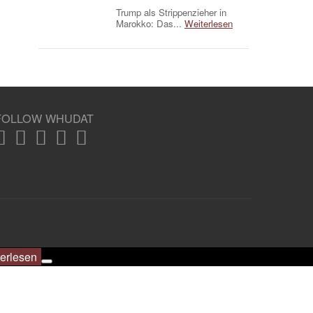
Trump als Strippenzieher in
Marokko: Das...
Weiterlesen
FOLLOW WHUDAT
erlesen