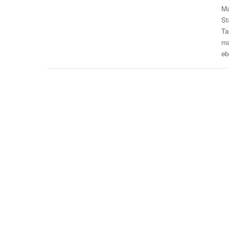
Ma
St
Ta
ma
eb