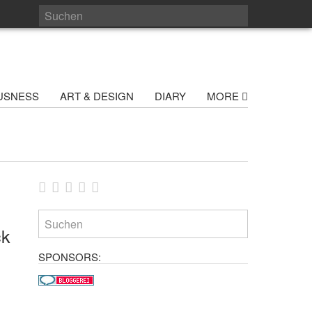
USNESS
ART & DESIGN
DIARY
MORE
ck
SPONSORS: