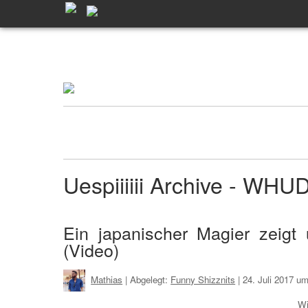
Uespiiiiii Archive - WHU
Ein japanischer Magier zeigt 
(Video)
Mathias
| Abgelegt:
Funny Shizznits
|
24. Juli 2017 u
Wi