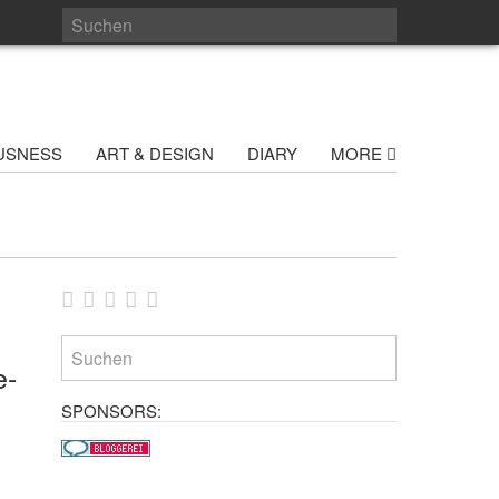
USNESS
ART & DESIGN
DIARY
MORE
e-
SPONSORS: