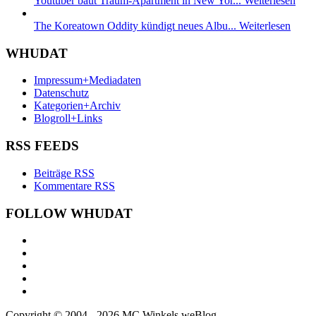
Youtuber baut Traum-Apartment in New Yor...
Weiterlesen
The Koreatown Oddity kündigt neues Albu...
Weiterlesen
WHUDAT
Impressum+Mediadaten
Datenschutz
Kategorien+Archiv
Blogroll+Links
RSS FEEDS
Beiträge RSS
Kommentare RSS
FOLLOW WHUDAT
Copyright © 2004 - 2026 MC Winkels weBlog