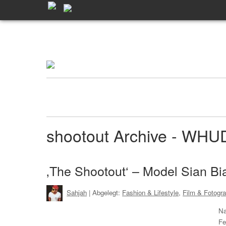
shootout Archive - WHU
‚The Shootout‘ – Model Sian Bi
Sahjah
| Abgelegt:
Fashion & Lifestyle
,
Film & Fotogra
Na
Fe