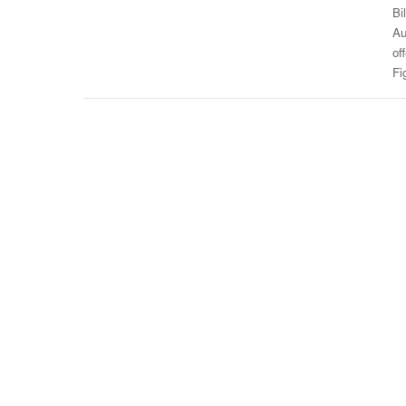
Bi
A
of
Fi