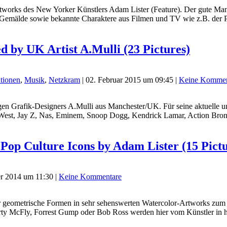
rtworks des New Yorker Künstlers Adam Lister (Feature). Der gute Mann
Gemälde sowie bekannte Charaktere aus Filmen und TV wie z.B. der P
ed by UK Artist A.Mulli (23 Pictures)
ationen
,
Musik
,
Netzkram
|
02. Februar 2015 um 09:45
|
Keine Kommen
ungen Grafik-Designers A.Mulli aus Manchester/UK. Für seine aktuelle u
 West, Jay Z, Nas, Eminem, Snoop Dogg, Kendrick Lamar, Action Bro
 Pop Culture Icons by Adam Lister (15 Pict
r 2014 um 11:30
|
Keine Kommentare
ür geometrische Formen in sehr sehenswerten Watercolor-Artworks zu
ty McFly, Forrest Gump oder Bob Ross werden hier vom Künstler in he