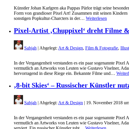
Künstler Johan Karlgren aka Pappas Pärlor trägt seine besonder
Form von grandioser Pixel Art! Zusammen mit seinen Kindern 
sonstigen Popkultur-Charcters in der…
Weiterlesen
Pixel-Artist ‚Chuppixel‘ dreht Filme 
Sahjah
| Abgelegt:
Art & Design
,
Film & Fotografie
,
Illus
In der Vergangenheit verstanden es ein paar sogenannte Pixel 
vermutlich an Artworks von Leuten wie Gustavo Viselner, Adam 
hervorragend in diese Riege ein. Bekannte Filme und…
Weiter
‚8-bit Skies‘ – Russischer Künstler nu
Sahjah
| Abgelegt:
Art & Design
|
19. November 2018 um
In der Vergangenheit verstanden es ein paar sogenannte Pixel 
vermutlich an Artworks von Leuten wie Gustavo Viselner, Adam
serviert. Ein russischer Künstler tobt…
Weiterlesen