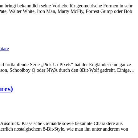
 bringt bekanntlich seine Vorliebe für geometrische Formen in sehr
ate, Walter White, Iron Man, Marty McFly, Forrest Gump oder Bob
tare
nd fortlaufende Serie „Pick Ur Pixels“ hat der Engländer eine ganze
nson, Schoolboy Q oder NWA durch den 8Bit-Wolf gedreht. Einige…
ures)
m Ausdruck. Klassische Gemälde sowie bekannte Charaktere aus
rrlich nostalgischem 8-Bit-Style, wie man ihn unter anderem von