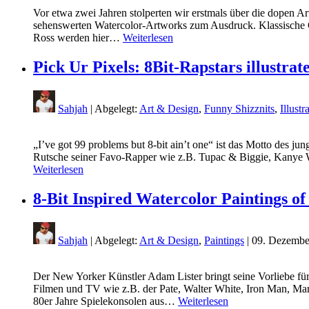
Vor etwa zwei Jahren stolperten wir erstmals über die dopen A
sehenswerten Watercolor-Artworks zum Ausdruck. Klassische 
Ross werden hier…
Weiterlesen
Pick Ur Pixels: 8Bit-Rapstars illustrat
Sahjah
| Abgelegt:
Art & Design
,
Funny Shizznits
,
Illustr
„I’ve got 99 problems but 8-bit ain’t one“ ist das Motto des j
Rutsche seiner Favo-Rapper wie z.B. Tupac & Biggie, Kanye
Weiterlesen
8-Bit Inspired Watercolor Paintings of
Sahjah
| Abgelegt:
Art & Design
,
Paintings
|
09. Dezembe
Der New Yorker Künstler Adam Lister bringt seine Vorliebe f
Filmen und TV wie z.B. der Pate, Walter White, Iron Man, Mar
80er Jahre Spielekonsolen aus…
Weiterlesen