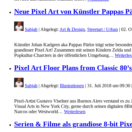
Neue Pixel Art von Künstler Pappas P
Sahjah
| Abgelegt:
Art & Design
,
Streetart / Urban
|
02. O
Künstler Johan Karlgren aka Pappas Pärlor trägt seine besonde
grandioser Pixel Art! Zusammen mit seinen Kindern Zelda und 
Popkultur-Charcters in der öffentlichen Umgebung…
Weiterle
Pixel Art Floor Plans from Classic 80’
Sahjah
| Abgelegt:
Illustrationen
|
31. Juli 2018 um 09:30
Pixel-Artist Gustavo Viselner aus Buenos Aires verstand es zu 
Visual Arts in New York City, gerne durch seinen digitalen 8Bi
Narcos oder Westworld…
Weiterlesen
Serien & Filme als grandiose 8-bit Pix