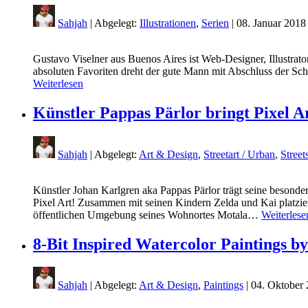
Sahjah
| Abgelegt:
Illustrationen
,
Serien
|
08. Januar 2018
Gustavo Viselner aus Buenos Aires ist Web-Designer, Illustrato
absoluten Favoriten dreht der gute Mann mit Abschluss der Sch
Weiterlesen
Künstler Pappas Pärlor bringt Pixel A
Sahjah
| Abgelegt:
Art & Design
,
Streetart / Urban
,
Street
Künstler Johan Karlgren aka Pappas Pärlor trägt seine besonde
Pixel Art! Zusammen mit seinen Kindern Zelda und Kai platzie
öffentlichen Umgebung seines Wohnortes Motala…
Weiterlese
8-Bit Inspired Watercolor Paintings b
Sahjah
| Abgelegt:
Art & Design
,
Paintings
|
04. Oktober