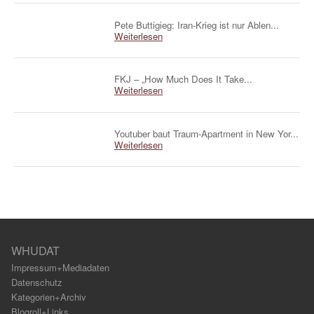
Pete Buttigieg: Iran-Krieg ist nur Ablen...
Weiterlesen
FKJ – „How Much Does It Take...
Weiterlesen
Youtuber baut Traum-Apartment in New Yor...
Weiterlesen
WHUDAT
Impressum+Mediadaten
Datenschutz
Kategorien+Archiv
Blogroll+Links