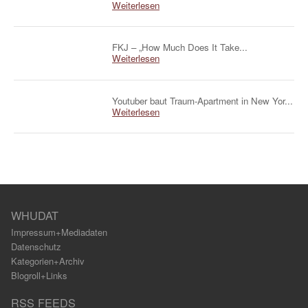
Weiterlesen
FKJ – „How Much Does It Take...
Weiterlesen
Youtuber baut Traum-Apartment in New Yor...
Weiterlesen
WHUDAT
Impressum+Mediadaten
Datenschutz
Kategorien+Archiv
Blogroll+Links
RSS FEEDS