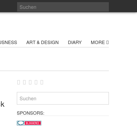
USNESS
ART & DESIGN
DIARY
MORE
ck
SPONSORS: