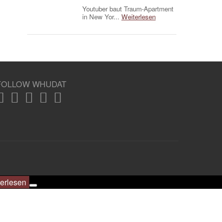
Youtuber baut Traum-Apartment
in New Yor...
Weiterlesen
FOLLOW WHUDAT
erlesen