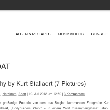
ALBEN & MIXTAPES
MUSIKVIDEOS
CONSCIO
DAT
 by Kurt Stallaert (7 Pictures)
s
,
Netzkram
,
Sport
|
10. Juli 2012 um 12:50
|
3 Kommentare
n großartige Fotserie von dem aus Belgien kommenden Fotografen Kurt
allaert, „Bodybuilders Work“ – in einem Wort zusammengefasst: stark!