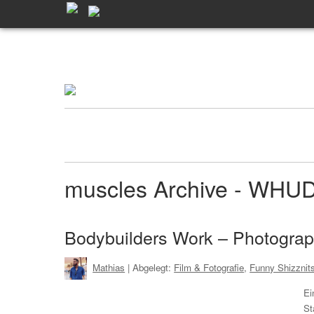
muscles Archive - WHU
Bodybuilders Work – Photography
Mathias
| Abgelegt:
Film & Fotografie
,
Funny Shizznit
Ei
St