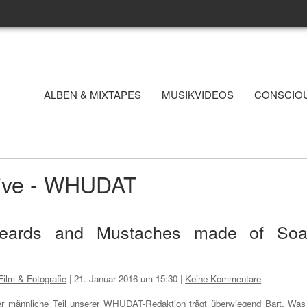
ALBEN & MIXTAPES
MUSIKVIDEOS
CONSCIO
hive - WHUDAT
Beards and Mustaches made of So
Film & Fotografie
|
21. Januar 2016 um 15:30
|
Keine Kommentare
r männliche Teil unserer WHUDAT-Redaktion trägt überwiegend Bart. Was