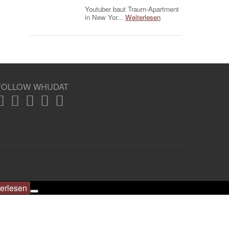
Youtuber baut Traum-Apartment
in New Yor...
Weiterlesen
FOLLOW WHUDAT
erlesen