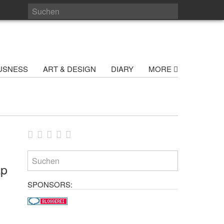
USNESS
ART & DESIGN
DIARY
MORE
ap
SPONSORS: