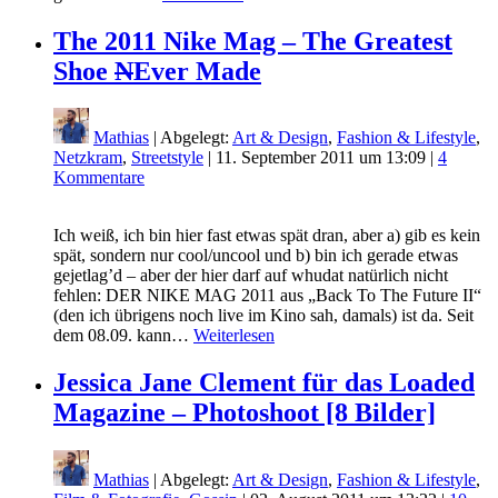
The 2011 Nike Mag – The Greatest
Shoe
N
Ever Made
Mathias
| Abgelegt:
Art & Design
,
Fashion & Lifestyle
,
Netzkram
,
Streetstyle
|
11. September 2011 um 13:09
|
4
Kommentare
Ich weiß, ich bin hier fast etwas spät dran, aber a) gib es kein
spät, sondern nur cool/uncool und b) bin ich gerade etwas
gejetlag’d – aber der hier darf auf whudat natürlich nicht
fehlen: DER NIKE MAG 2011 aus „Back To The Future II“
(den ich übrigens noch live im Kino sah, damals) ist da. Seit
dem 08.09. kann…
Weiterlesen
Jessica Jane Clement für das Loaded
Magazine – Photoshoot [8 Bilder]
Mathias
| Abgelegt:
Art & Design
,
Fashion & Lifestyle
,