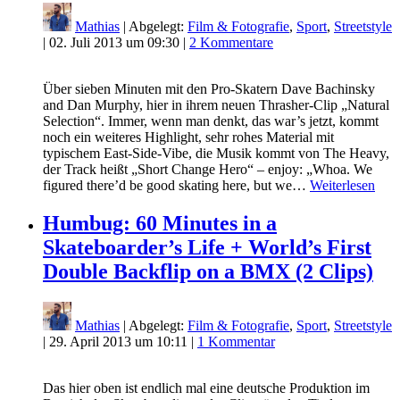
Mathias
| Abgelegt:
Film & Fotografie
,
Sport
,
Streetstyle
|
02. Juli 2013 um 09:30
|
2 Kommentare
Über sieben Minuten mit den Pro-Skatern Dave Bachinsky
and Dan Murphy, hier in ihrem neuen Thrasher-Clip „Natural
Selection“. Immer, wenn man denkt, das war’s jetzt, kommt
noch ein weiteres Highlight, sehr rohes Material mit
typischem East-Side-Vibe, die Musik kommt von The Heavy,
der Track heißt „Short Change Hero“ – enjoy: „Whoa. We
figured there’d be good skating here, but we…
Weiterlesen
Humbug: 60 Minutes in a
Skateboarder’s Life + World’s First
Double Backflip on a BMX (2 Clips)
Mathias
| Abgelegt:
Film & Fotografie
,
Sport
,
Streetstyle
|
29. April 2013 um 10:11
|
1 Kommentar
Das hier oben ist endlich mal eine deutsche Produktion im