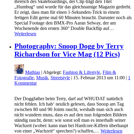
Bereich des Skateboardings, der Clip trägt den Titel
„Humbug“ und wurde für das gleichnamige Magazin gedreht.
Er zeigt, dass man für einen 1-Sekunden-Trick in einem
fertigen Edit gerne mal 60 Minuten braucht. Darunter noch als
Special Footage den BMX-Pro Aaran Selway, der am
Wochenende den ersten 360° Double Backflip auf…
Weiterlesen
Photography: Snoop Dogg by Terry
Richardson for Vice Mag (12 Pics)
Mathias
| Abgelegt:
Fashion & Lifestyle
,
Film &
Fotografie
,
Musik
,
Streetstyle
|
15. Februar 2013 um 11:00
|
1
Kommentar
Der Doggfather beim Terry, darf auf WHUDAT natürlich
nicht fehlen. Ich hab‘ neulich gelesen, dass Snoop am Tag
zwischen 80 und 90 Joints raucht, weshalb man sich auch
nicht wundern muss, dass es auf den nun folgenden Bildern
ständig raucht, denn: wie sonst soll man es innerhalb seiner
Wachzeit (wobei: kann man bei Hardcore-Kiffern überhaupt
von einer „Wachzeit“ sprechen?) schaffen,…
Weiterlesen