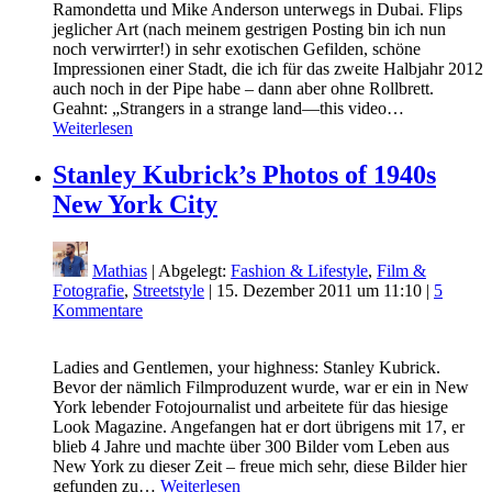
Ramondetta und Mike Anderson unterwegs in Dubai. Flips
jeglicher Art (nach meinem gestrigen Posting bin ich nun
noch verwirrter!) in sehr exotischen Gefilden, schöne
Impressionen einer Stadt, die ich für das zweite Halbjahr 2012
auch noch in der Pipe habe – dann aber ohne Rollbrett.
Geahnt: „Strangers in a strange land—this video…
Weiterlesen
Stanley Kubrick’s Photos of 1940s
New York City
Mathias
| Abgelegt:
Fashion & Lifestyle
,
Film &
Fotografie
,
Streetstyle
|
15. Dezember 2011 um 11:10
|
5
Kommentare
Ladies and Gentlemen, your highness: Stanley Kubrick.
Bevor der nämlich Filmproduzent wurde, war er ein in New
York lebender Fotojournalist und arbeitete für das hiesige
Look Magazine. Angefangen hat er dort übrigens mit 17, er
blieb 4 Jahre und machte über 300 Bilder vom Leben aus
New York zu dieser Zeit – freue mich sehr, diese Bilder hier
gefunden zu…
Weiterlesen