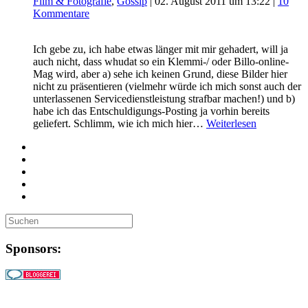
Film & Fotografie
,
Gossip
|
02. August 2011 um 13:22
|
10
Kommentare
Ich gebe zu, ich habe etwas länger mit mir gehadert, will ja
auch nicht, dass whudat so ein Klemmi-/ oder Billo-online-
Mag wird, aber a) sehe ich keinen Grund, diese Bilder hier
nicht zu präsentieren (vielmehr würde ich mich sonst auch der
unterlassenen Servicedienstleistung strafbar machen!) und b)
habe ich das Entschuldigungs-Posting ja vorhin bereits
geliefert. Schlimm, wie ich mich hier…
Weiterlesen
Sponsors: