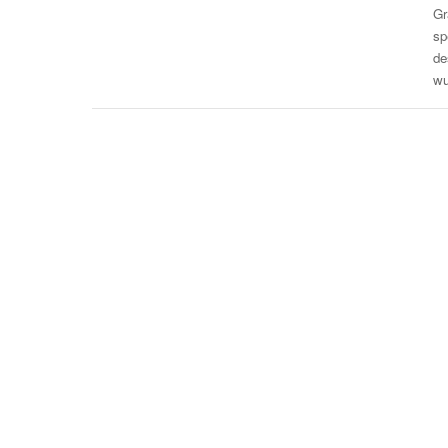
Gr
sp
de
wu