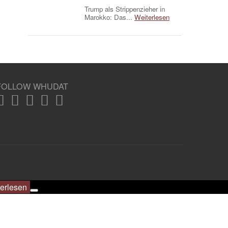
Trump als Strippenzieher in
Marokko: Das...
Weiterlesen
FOLLOW WHUDAT
erlesen