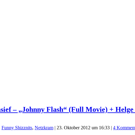
sief – „Johnny Flash“ (Full Movie) + Helg
,
Funny Shizznits
,
Netzkram
|
23. Oktober 2012 um 16:33
|
4 Komment