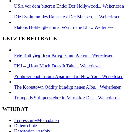
USA vor dem bitteren Ende: Der Hollywood...
Weiterlesen
Die Evolution des Rausches: Der Mensch, ...
Weiterlesen
Platons Höhlengleichnis: Warum die Elit...
Weiterlesen
LETZTE BEITRÄGE
Pete Buttigieg: Iran-Krieg ist nur Ablen...
Weiterlesen
FKJ – „How Much Does It Take...
Weiterlesen
Youtuber baut Traum-Apartment in New Yor...
Weiterlesen
The Koreatown Oddity kündigt neues Albu...
Weiterlesen
Trump als Strippenzieher in Marokko: Das...
Weiterlesen
WHUDAT
Impressum+Mediadaten
Datenschutz
Kategorien+Archiv