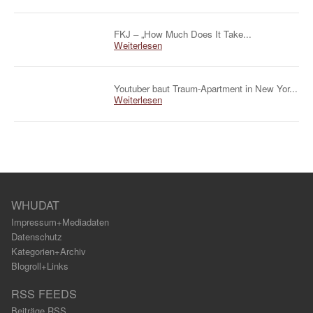
FKJ – „How Much Does It Take...
Weiterlesen
Youtuber baut Traum-Apartment in New Yor...
Weiterlesen
WHUDAT
Impressum+Mediadaten
Datenschutz
Kategorien+Archiv
Blogroll+Links
RSS FEEDS
Beiträge RSS