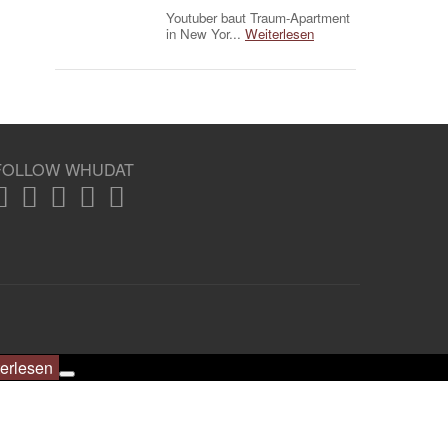
Youtuber baut Traum-Apartment
in New Yor...
Weiterlesen
FOLLOW WHUDAT
erlesen