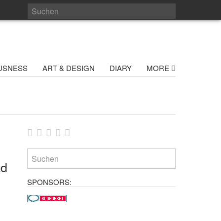
USNESS
ART & DESIGN
DIARY
MORE
ad
SPONSORS: