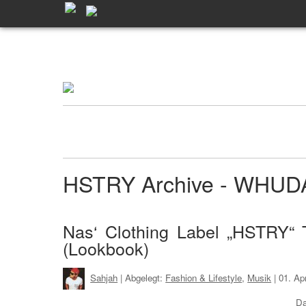
HSTRY Archive - WHUD
Nas‘ Clothing Label „HSTRY“
(Lookbook)
Sahjah
| Abgelegt:
Fashion & Lifestyle
,
Musik
|
01. Ap
Da