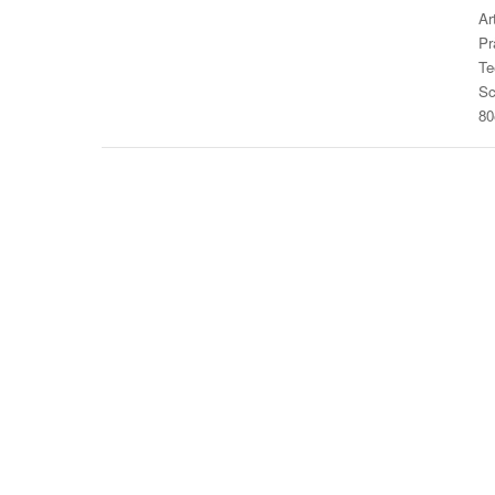
Ar
Pr
Te
Sc
80