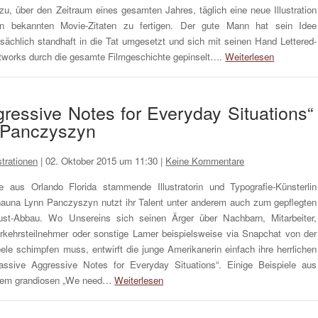
zu, über den Zeitraum eines gesamten Jahres, täglich eine neue Illustration
n bekannten Movie-Zitaten zu fertigen. Der gute Mann hat sein Idee
tsächlich standhaft in die Tat umgesetzt und sich mit seinen Hand Lettered-
tworks durch die gesamte Filmgeschichte gepinselt….
Weiterlesen
ressive Notes for Everyday Situations“
 Panczyszyn
ustrationen
|
02. Oktober 2015 um 11:30
|
Keine Kommentare
e aus Orlando Florida stammende Illustratorin und Typografie-Künsterlin
auna Lynn Panczyszyn nutzt ihr Talent unter anderem auch zum gepflegten
ust-Abbau. Wo Unsereins sich seinen Ärger über Nachbarn, Mitarbeiter,
rkehrsteilnehmer oder sonstige Lamer beispielsweise via Snapchat von der
ele schimpfen muss, entwirft die junge Amerikanerin einfach ihre herrlichen
assive Aggressive Notes for Everyday Situations“. Einige Beispiele aus
rem grandiosen „We need…
Weiterlesen