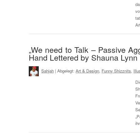
da
vo
ta
Ar
„We need to Talk – Passive Agg
Hand Lettered by Shauna Lynn
Sahjah
| Abgelegt:
Art & Design
,
Funny Shizznits
,
Ill
Di
Sh
Fr
Ve
Se
„P
ih