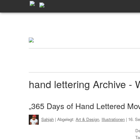
hand lettering Archive 
„365 Days of Hand Lettered Mov
Sahjah
| Abgelegt:
Art & Design
,
Illustrationen
|
16. S
De
Ta