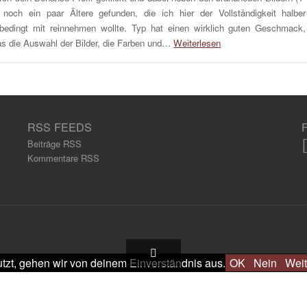
 noch ein paar Ältere gefunden, die ich hier der Vollständigkeit halber
bedingt mit reinnehmen wollte. Typ hat einen wirklich guten Geschmack,
s die Auswahl der Bilder, die Farben und…
Weiterlesen
RSS FEEDS
Beiträge RSS
Kommentare RSS
tzt, gehen wir von deinem Einverständnis aus.
OK
Nein
Weit