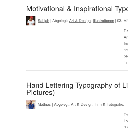
Motivational & Inspirational Ty
Sahjah
| Abgelegt:
Art & Design
,
Illustrationen
|
03. M
De
Ar
In
se
be
in
Hand Lettering Typography of L
Pictures)
Mathias
| Abgelegt:
Art & Design
,
Film & Fotografie
,
I
Tr
Lo
du