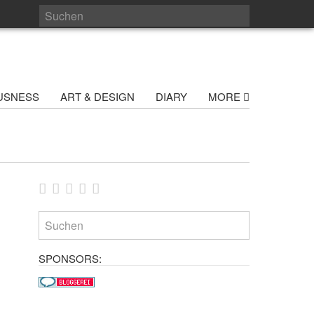
USNESS
ART & DESIGN
DIARY
MORE
SPONSORS: