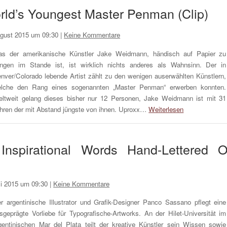
ld’s Youngest Master Penman (Clip)
ugust 2015 um 09:30
|
Keine Kommentare
s der amerikanische Künstler Jake Weidmann, händisch auf Papier zu
ingen im Stande ist, ist wirklich nichts anderes als Wahnsinn. Der in
nver/Colorado lebende Artist zählt zu den wenigen auserwählten Künstlern,
lche den Rang eines sogenannten „Master Penman“ erwerben konnten.
ltweit gelang dieses bisher nur 12 Personen, Jake Weidmann ist mit 31
hren der mit Abstand jüngste von ihnen. Uproxx…
Weiterlesen
 Inspirational Words Hand-Lettered 
li 2015 um 09:30
|
Keine Kommentare
r argentinische Illustrator und Grafik-Designer Panco Sassano pflegt eine
sgeprägte Vorliebe für Typografische-Artworks. An der Hilet-Universität im
gentinischen Mar del Plata teilt der kreative Künstler sein Wissen sowie