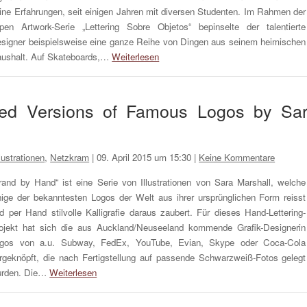
ine Erfahrungen, seit einigen Jahren mit diversen Studenten. Im Rahmen der
pen Artwork-Serie „Lettering Sobre Objetos“ bepinselte der talentierte
signer beispielsweise eine ganze Reihe von Dingen aus seinem heimischen
ushalt. Auf Skateboards,…
Weiterlesen
red Versions of Famous Logos by Sa
llustrationen
,
Netzkram
|
09. April 2015 um 15:30
|
Keine Kommentare
rand by Hand“ ist eine Serie von Illustrationen von Sara Marshall, welche
nige der bekanntesten Logos der Welt aus ihrer ursprünglichen Form reisst
d per Hand stilvolle Kalligrafie daraus zaubert. Für dieses Hand-Lettering-
ojekt hat sich die aus Auckland/Neuseeland kommende Grafik-Designerin
gos von a.u. Subway, FedEx, YouTube, Evian, Skype oder Coca-Cola
rgeknöpft, die nach Fertigstellung auf passende Schwarzweiß-Fotos gelegt
rden. Die…
Weiterlesen