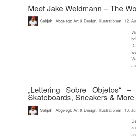
Meet Jake Weidmann – The Wor
Sahjah
| Abgelegt:
Art & Design
,
Illustrationen
|
12. A
Wa
br
De
we
We
Ja
„Lettering Sobre Objetos“ –
Skateboards, Sneakers & More
Sahjah
| Abgelegt:
Art & Design
,
Illustrationen
|
13. Ju
De
au
ar