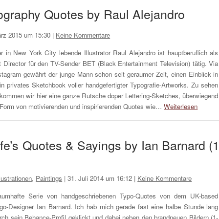
pography Quotes by Raul Alejandro
ärz 2015 um 15:30
|
Keine Kommentare
r in New York City lebende Illustrator Raul Alejandro ist hauptberuflich als
t Director für den TV-Sender BET (Black Entertainment Television) tätig. Via
stagram gewährt der junge Mann schon seit geraumer Zeit, einen Einblick in
in privates Sketchbook voller handgefertigter Typografie-Artworks. Zu sehen
kommen wir hier eine ganze Rutsche doper Lettering-Sketches, überwiegend
 Form von motivierenden und inspirierenden Quotes wie…
Weiterlesen
ife’s Quotes & Sayings by Ian Barnard (
llustrationen
,
Paintings
|
31. Juli 2014 um 16:12
|
Keine Kommentare
aumhafte Serie von handgeschriebenen Typo-Quotes von dem UK-based
go-Designer Ian Barnard. Ich hab mich gerade fast eine halbe Stunde lang
rch sein Behance-Profil geklickt und dabei neben den brandneuen Bildern (1-