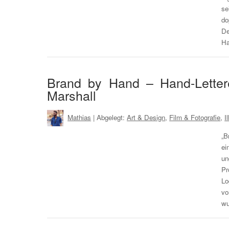
se
do
De
Ha
Brand by Hand – Hand-Lette
Marshall
Mathias
| Abgelegt:
Art & Design
,
Film & Fotografie
,
I
„B
ei
un
Pr
Lo
vo
wu