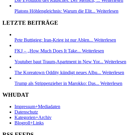
Die Evolution des Rausches: Der Mensch, ...
Weiterlesen
Platons Höhlengleichnis: Warum die Elit...
Weiterlesen
LETZTE BEITRÄGE
Pete Buttigieg: Iran-Krieg ist nur Ablen...
Weiterlesen
FKJ – „How Much Does It Take...
Weiterlesen
Youtuber baut Traum-Apartment in New Yor...
Weiterlesen
The Koreatown Oddity kündigt neues Albu...
Weiterlesen
Trump als Strippenzieher in Marokko: Das...
Weiterlesen
WHUDAT
Impressum+Mediadaten
Datenschutz
Kategorien+Archiv
Blogroll+Links
RSS FEEDS