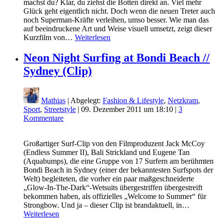
machst du? Klar, du ziehst die Botten direkt an. Viel mehr
Glück geht eigentlich nicht. Doch wenn die neuen Treter auch
noch Superman-Kräfte verleihen, umso besser. Wie man das
auf beeindruckene Art und Weise visuell umsetzt, zeigt dieser
Kurzfilm von…
Weiterlesen
Neon Night Surfing at Bondi Beach //
Sydney (Clip)
Mathias
| Abgelegt:
Fashion & Lifestyle
,
Netzkram
,
Sport
,
Streetstyle
|
09. Dezember 2011 um 18:10
|
3
Kommentare
Großartiger Surf-Clip von den Filmproduzent Jack McCoy
(Endless Summer II), Bali Strickland und Eugene Tan
(Aquabumps), die eine Gruppe von 17 Surfern am berühmten
Bondi Beach in Sydney (einer der bekanntesten Surfspots der
Welt) begleiteten, die vorher ein paar maßgeschneiderte
„Glow-In-The-Dark“-Wetsuits übergestriffen übergestreift
bekommen haben, als offizielles „Welcome to Summer“ für
Strongbow. Und ja – dieser Clip ist brandaktuell, in…
Weiterlesen