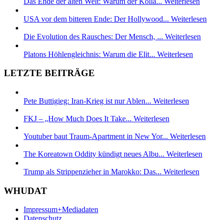
Das Ende der alten Welt: Warum der Kolla...
Weiterlesen
USA vor dem bitteren Ende: Der Hollywood...
Weiterlesen
Die Evolution des Rausches: Der Mensch, ...
Weiterlesen
Platons Höhlengleichnis: Warum die Elit...
Weiterlesen
LETZTE BEITRÄGE
Pete Buttigieg: Iran-Krieg ist nur Ablen...
Weiterlesen
FKJ – „How Much Does It Take...
Weiterlesen
Youtuber baut Traum-Apartment in New Yor...
Weiterlesen
The Koreatown Oddity kündigt neues Albu...
Weiterlesen
Trump als Strippenzieher in Marokko: Das...
Weiterlesen
WHUDAT
Impressum+Mediadaten
Datenschutz