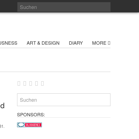
USNESS
ART & DESIGN
DIARY
MORE
nd
SPONSORS:
31.