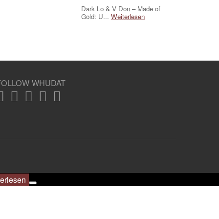
Dark Lo & V Don – Made of
Gold: U...
Weiterlesen
FOLLOW WHUDAT
erlesen