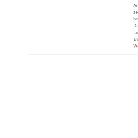
An
ze
be
Do
fa
an
We