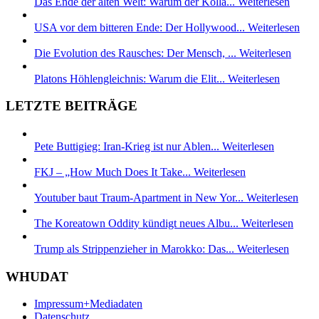
Das Ende der alten Welt: Warum der Kolla...
Weiterlesen
USA vor dem bitteren Ende: Der Hollywood...
Weiterlesen
Die Evolution des Rausches: Der Mensch, ...
Weiterlesen
Platons Höhlengleichnis: Warum die Elit...
Weiterlesen
LETZTE BEITRÄGE
Pete Buttigieg: Iran-Krieg ist nur Ablen...
Weiterlesen
FKJ – „How Much Does It Take...
Weiterlesen
Youtuber baut Traum-Apartment in New Yor...
Weiterlesen
The Koreatown Oddity kündigt neues Albu...
Weiterlesen
Trump als Strippenzieher in Marokko: Das...
Weiterlesen
WHUDAT
Impressum+Mediadaten
Datenschutz