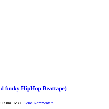
red funky HipHop Beattape)
2013 um 16:30
|
Keine Kommentare