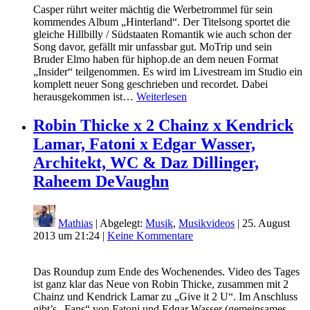
Casper rührt weiter mächtig die Werbetrommel für sein
kommendes Album „Hinterland“. Der Titelsong sportet die
gleiche Hillbilly / Südstaaten Romantik wie auch schon der
Song davor, gefällt mir unfassbar gut. MoTrip und sein
Bruder Elmo haben für hiphop.de an dem neuen Format
„Insider“ teilgenommen. Es wird im Livestream im Studio ein
komplett neuer Song geschrieben und recordet. Dabei
herausgekommen ist…
Weiterlesen
Robin Thicke x 2 Chainz x Kendrick
Lamar, Fatoni x Edgar Wasser,
Architekt, WC & Daz Dillinger,
Raheem DeVaughn
Mathias
| Abgelegt:
Musik
,
Musikvideos
|
25. August
2013 um 21:24
|
Keine Kommentare
Das Roundup zum Ende des Wochenendes. Video des Tages
ist ganz klar das Neue von Robin Thicke, zusammen mit 2
Chainz und Kendrick Lamar zu „Give it 2 U“. Im Anschluss
gibt’s „Fans“ von Fatoni und Edgar Wasser (gemeinsames