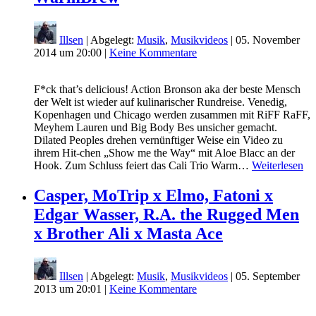
Illsen
| Abgelegt:
Musik
,
Musikvideos
|
05. November
2014 um 20:00
|
Keine Kommentare
F*ck that’s delicious! Action Bronson aka der beste Mensch
der Welt ist wieder auf kulinarischer Rundreise. Venedig,
Kopenhagen und Chicago werden zusammen mit RiFF RaFF,
Meyhem Lauren und Big Body Bes unsicher gemacht.
Dilated Peoples drehen vernünftiger Weise ein Video zu
ihrem Hit-chen „Show me the Way“ mit Aloe Blacc an der
Hook. Zum Schluss feiert das Cali Trio Warm…
Weiterlesen
Casper, MoTrip x Elmo, Fatoni x
Edgar Wasser, R.A. the Rugged Men
x Brother Ali x Masta Ace
Illsen
| Abgelegt:
Musik
,
Musikvideos
|
05. September
2013 um 20:01
|
Keine Kommentare