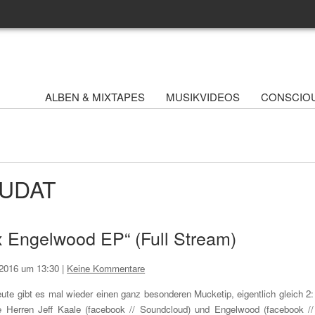
ALBEN & MIXTAPES
MUSIKVIDEOS
CONSCIO
HUDAT
 x Engelwood EP“ (Full Stream)
i 2016 um 13:30
|
Keine Kommentare
ute gibt es mal wieder einen ganz besonderen Mucketip, eigentlich gleich 2:
e Herren Jeff Kaale (facebook // Soundcloud) und Engelwood (facebook //