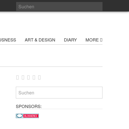
USNESS
ART & DESIGN
DIARY
MORE
SPONSORS: