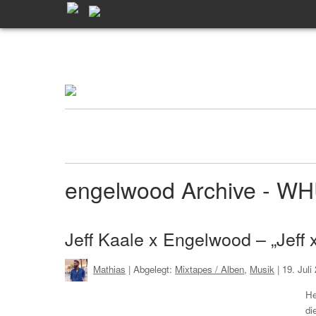
engelwood Archive - W
Jeff Kaale x Engelwood – „Jeff
Mathias
| Abgelegt:
Mixtapes / Alben
,
Musik
|
19. Jul
He
di