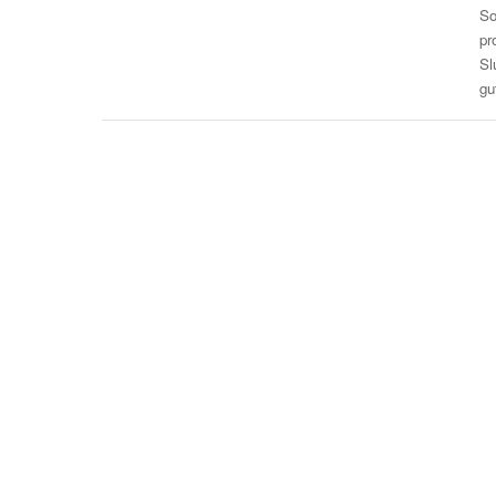
So
pr
Sl
gu