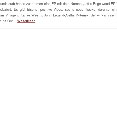
undcloud) haben zusammen eine EP mit dem Namen „Jeff x Engelwood EP“
oduziert. Es gibt frische, positive Vibes, sechs neue Tracks, darunter ein
um Village x Kanye West x John Legend-„Selfish“-Remix, der wirklich sehr
t ins Ohr…
Weiterlesen