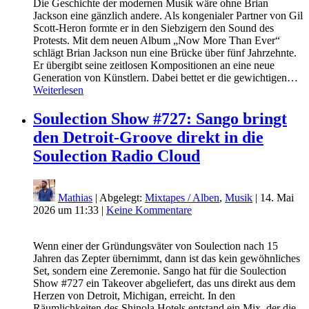
Die Geschichte der modernen Musik wäre ohne Brian
Jackson eine gänzlich andere. Als kongenialer Partner von Gil
Scott-Heron formte er in den Siebzigern den Sound des
Protests. Mit dem neuen Album „Now More Than Ever“
schlägt Brian Jackson nun eine Brücke über fünf Jahrzehnte.
Er übergibt seine zeitlosen Kompositionen an eine neue
Generation von Künstlern. Dabei bettet er die gewichtigen…
Weiterlesen
Soulection Show #727: Sango bringt
den Detroit-Groove direkt in die
Soulection Radio Cloud
Mathias
| Abgelegt:
Mixtapes / Alben
,
Musik
|
14. Mai
2026 um 11:33
|
Keine Kommentare
Wenn einer der Gründungsväter von Soulection nach 15
Jahren das Zepter übernimmt, dann ist das kein gewöhnliches
Set, sondern eine Zeremonie. Sango hat für die Soulection
Show #727 ein Takeover abgeliefert, das uns direkt aus dem
Herzen von Detroit, Michigan, erreicht. In den
Räumlichkeiten des Shinola Hotels entstand ein Mix, der die