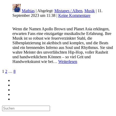
Mathias
| Abgelegt:
Mixtapes / Alben
,
Musik
|
11.
September 2023 um 11:38
|
Keine Kommentare
Wenn die Namen Apollo Brown und Planet Asia erklingen,
erwarten Fans eine einzigartige musikalische Erfahrung. Ihre
Musik ist so robust wie feuerverzinkter Stahl, die
Silbenplatzierung ist akribisch und komplex, und die Beats
sind ein brennendes Inferno aus Soul und Rhythmus. Sie sind
wahre Meister des unverfälschten Hip-Hop, voller Rauheit
und handwerklichem Können – so viel Grit und
Handwerkskunst wie bei…
Weiterlesen
Mehr
1
2
…
8
WHUDAT: