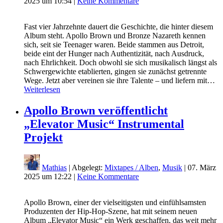
2025 um 10:54
|
Keine Kommentare
Fast vier Jahrzehnte dauert die Geschichte, die hinter diesem
Album steht. Apollo Brown und Bronze Nazareth kennen
sich, seit sie Teenager waren. Beide stammen aus Detroit,
beide eint der Hunger nach Authentizität, nach Ausdruck,
nach Ehrlichkeit. Doch obwohl sie sich musikalisch längst als
Schwergewichte etablierten, gingen sie zunächst getrennte
Wege. Jetzt aber vereinen sie ihre Talente – und liefern mit…
Weiterlesen
Apollo Brown veröffentlicht
„Elevator Music“ Instrumental
Projekt
Mathias
| Abgelegt:
Mixtapes / Alben
,
Musik
|
07. März
2025 um 12:22
|
Keine Kommentare
Apollo Brown, einer der vielseitigsten und einfühlsamsten
Produzenten der Hip-Hop-Szene, hat mit seinem neuen
Album „Elevator Music“ ein Werk geschaffen, das weit mehr