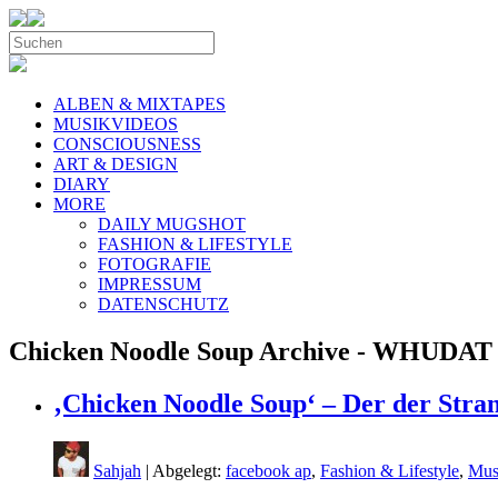
ALBEN & MIXTAPES
MUSIKVIDEOS
CONSCIOUSNESS
ART & DESIGN
DIARY
MORE
DAILY MUGSHOT
FASHION & LIFESTYLE
FOTOGRAFIE
IMPRESSUM
DATENSCHUTZ
Chicken Noodle Soup Archive - WHUDAT
‚Chicken Noodle Soup‘ – Der der Stran
Sahjah
| Abgelegt:
facebook ap
,
Fashion & Lifestyle
,
Mus