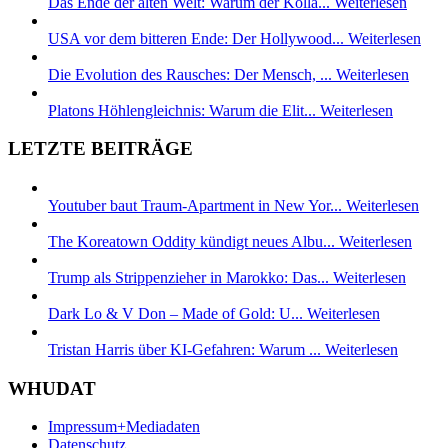
Das Ende der alten Welt: Warum der Kolla...
Weiterlesen
USA vor dem bitteren Ende: Der Hollywood...
Weiterlesen
Die Evolution des Rausches: Der Mensch, ...
Weiterlesen
Platons Höhlengleichnis: Warum die Elit...
Weiterlesen
LETZTE BEITRÄGE
Youtuber baut Traum-Apartment in New Yor...
Weiterlesen
The Koreatown Oddity kündigt neues Albu...
Weiterlesen
Trump als Strippenzieher in Marokko: Das...
Weiterlesen
Dark Lo & V Don – Made of Gold: U...
Weiterlesen
Tristan Harris über KI-Gefahren: Warum ...
Weiterlesen
WHUDAT
Impressum+Mediadaten
Datenschutz