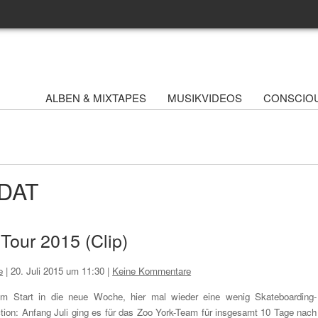
ALBEN & MIXTAPES
MUSIKVIDEOS
CONSCIO
UDAT
Tour 2015 (Clip)
e
|
20. Juli 2015 um 11:30
|
Keine Kommentare
m Start in die neue Woche, hier mal wieder eine wenig Skateboarding-
tion: Anfang Juli ging es für das Zoo York-Team für insgesamt 10 Tage nach