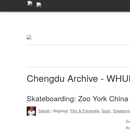
Chengdu Archive - WH
Skateboarding: Zoo York China 
Sahjah
| Abgelegt:
Film & Fotografie
,
Sport
,
Streetstyl
Zu
Ac