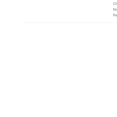
Ch
No
Pe