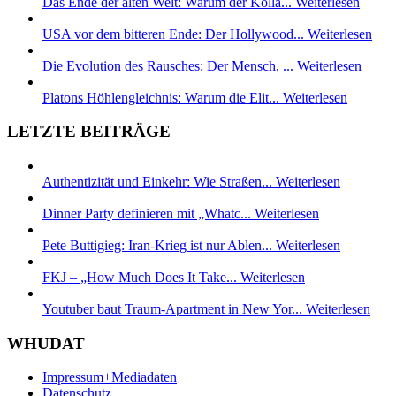
Das Ende der alten Welt: Warum der Kolla...
Weiterlesen
USA vor dem bitteren Ende: Der Hollywood...
Weiterlesen
Die Evolution des Rausches: Der Mensch, ...
Weiterlesen
Platons Höhlengleichnis: Warum die Elit...
Weiterlesen
LETZTE BEITRÄGE
Authentizität und Einkehr: Wie Straßen...
Weiterlesen
Dinner Party definieren mit „Whatc...
Weiterlesen
Pete Buttigieg: Iran-Krieg ist nur Ablen...
Weiterlesen
FKJ – „How Much Does It Take...
Weiterlesen
Youtuber baut Traum-Apartment in New Yor...
Weiterlesen
WHUDAT
Impressum+Mediadaten
Datenschutz