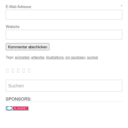
E-Mail-Adresse
*
Website
Tags:
animeted
,
artworks
,
illustrations
,
jon jacobsen
,
surreal
SPONSORS: