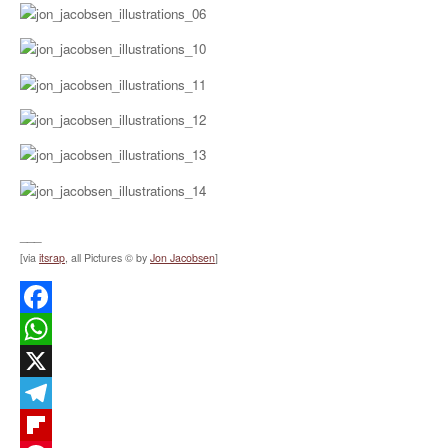
___
[via
itsrap
, all Pictures © by
Jon Jacobsen
]
Facebook
WhatsApp
X
Telegram