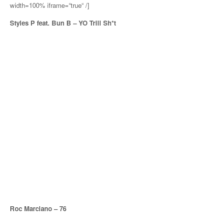
width=100% iframe=“true“ /]
Styles P feat. Bun B – YO Trill Sh*t
Roc Marciano – 76