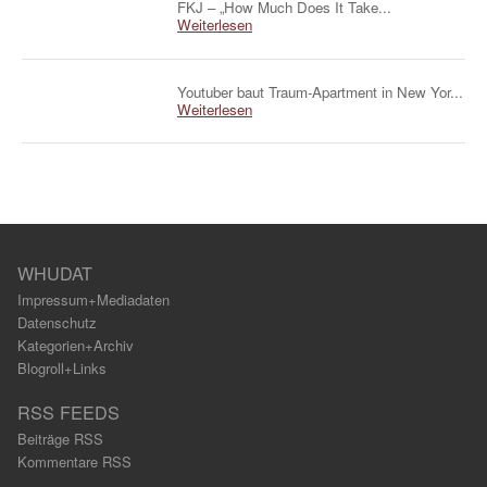
FKJ – „How Much Does It Take...
Weiterlesen
Youtuber baut Traum-Apartment in New Yor...
Weiterlesen
WHUDAT
Impressum+Mediadaten
Datenschutz
Kategorien+Archiv
Blogroll+Links
RSS FEEDS
Beiträge RSS
Kommentare RSS