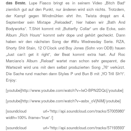
das Beste.
Lupe Fiasco bringt es in seinem Video „Bitch Bad“
ziemlich gut auf den Punkt, nur änderen wird sich nichts. Trotzdem,
der Kampf gegen Windmühlen ehrt ihn. Twista droppt am 4.
September sein Mixtape „Reloaded“, hier haben wir „Bath And
Bodyworks“. T.Shirt kommt mit „Butterfly Collar“ um die Ecke, sein
Album „Rich Hours“ kommt sehr dope und gehört gecheckt. Dann
haben wir den nächsten Song der #Wu Wednesday Serie. RZA,
Shorty Shit Stain, 12 O’Clock und Boy Jones (Sohn von ODB) hauen
„Just can’t get it right“, der Beat kommt extra hart. Auf Roc
Marciano’s Album „Reload“ wartet man schon sehr gespannt, die
Wartezeit wird uns mit dem selbst produzierten Song „76“ verkürzt.
Die Sache rund machen dann Styles P und Bun B mit „YO Trill Sh*t“.
Enjoy:
[youtube]http://www.youtube.com/watch?v=IeO-BPN2DQc[/youtube]
[youtube]http://www.youtube.com/watch?v=asbx_oVjNiM[/youtube]
[soundcloud url=“http://api.soundcloud.com/tracks/57005980″
width=100% iframe=“true“ /]
[soundcloud url=“http://api.soundcloud.com/tracks/57193593″