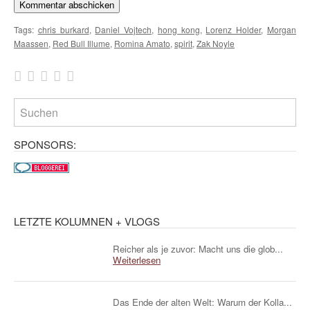
Tags:
chris burkard
,
Daniel Vojtech
,
hong kong
,
Lorenz Holder
,
Morgan
Maassen
,
Red Bull Illume
,
Romina Amato
,
spirit
,
Zak Noyle
SPONSORS:
LETZTE KOLUMNEN + VLOGS
Reicher als je zuvor: Macht uns die glob...
Weiterlesen
Das Ende der alten Welt: Warum der Kolla...