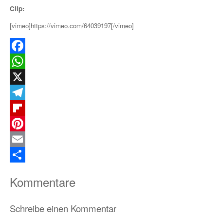
Clip:
[vimeo]https://vimeo.com/64039197[/vimeo]
Facebook
WhatsApp
X
Telegram
Flipboard
Pinterest
Email
Teilen
Kommentare
Schreibe einen Kommentar