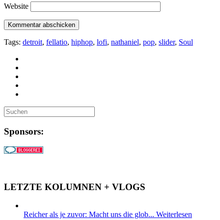
Website
Tags:
detroit
,
fellatio
,
hiphop
,
lofi
,
nathaniel
,
pop
,
slider
,
Soul
Sponsors:
LETZTE KOLUMNEN + VLOGS
Reicher als je zuvor: Macht uns die glob...
Weiterlesen