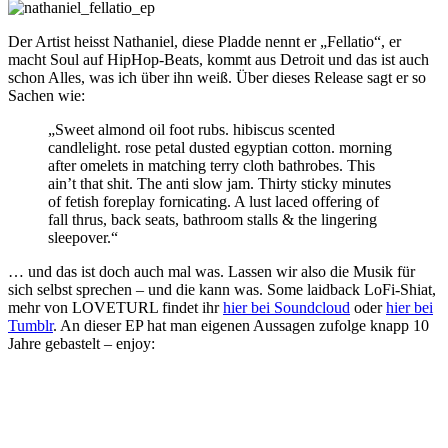
Der Artist heisst Nathaniel, diese Pladde nennt er „Fellatio“, er
macht Soul auf HipHop-Beats, kommt aus Detroit und das ist auch
schon Alles, was ich über ihn weiß. Über dieses Release sagt er so
Sachen wie:
„Sweet almond oil foot rubs. hibiscus scented
candlelight. rose petal dusted egyptian cotton. morning
after omelets in matching terry cloth bathrobes. This
ain’t that shit. The anti slow jam. Thirty sticky minutes
of fetish foreplay fornicating. A lust laced offering of
fall thrus, back seats, bathroom stalls & the lingering
sleepover.“
… und das ist doch auch mal was. Lassen wir also die Musik für
sich selbst sprechen – und die kann was. Some laidback LoFi-Shiat,
mehr von LOVETURL findet ihr
hier bei Soundcloud
oder
hier bei
Tumblr
. An dieser EP hat man eigenen Aussagen zufolge knapp 10
Jahre gebastelt – enjoy: