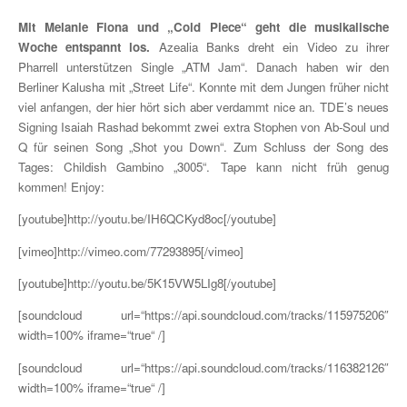
Mit Melanie Fiona und „Cold Piece“ geht die musikalische
Woche entspannt los.
Azealia Banks dreht ein Video zu ihrer
Pharrell unterstützen Single „ATM Jam“. Danach haben wir den
Berliner Kalusha mit „Street Life“. Konnte mit dem Jungen früher nicht
viel anfangen, der hier hört sich aber verdammt nice an. TDE’s neues
Signing Isaiah Rashad bekommt zwei extra Stophen von Ab-Soul und
Q für seinen Song „Shot you Down“. Zum Schluss der Song des
Tages: Childish Gambino „3005“. Tape kann nicht früh genug
kommen! Enjoy:
[youtube]http://youtu.be/IH6QCKyd8oc[/youtube]
[vimeo]http://vimeo.com/77293895[/vimeo]
[youtube]http://youtu.be/5K15VW5LIg8[/youtube]
[soundcloud url=“https://api.soundcloud.com/tracks/115975206″
width=100% iframe=“true“ /]
[soundcloud url=“https://api.soundcloud.com/tracks/116382126″
width=100% iframe=“true“ /]