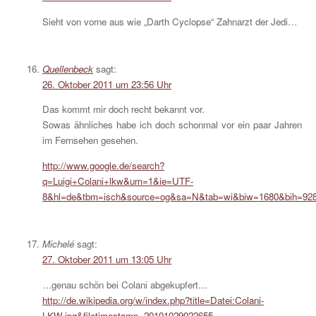
Sieht von vorne aus wie „Darth Cyclopse“ Zahnarzt der Jedi…
Quellenbeck
sagt:
26. Oktober 2011 um 23:56 Uhr
Das kommt mir doch recht bekannt vor.
Sowas ähnliches habe ich doch schonmal vor ein paar Jahren
im Fernsehen gesehen.
http://www.google.de/search?
q=Luigi+Colani+lkw&um=1&ie=UTF-
8&hl=de&tbm=isch&source=og&sa=N&tab=wi&biw=1680&bih=92
Michelé
sagt:
27. Oktober 2011 um 13:05 Uhr
…genau schön bei Colani abgekupfert…
http://de.wikipedia.org/w/index.php?title=Datei:Colani-
LKW.jpg&filetimestamp=20101029022655