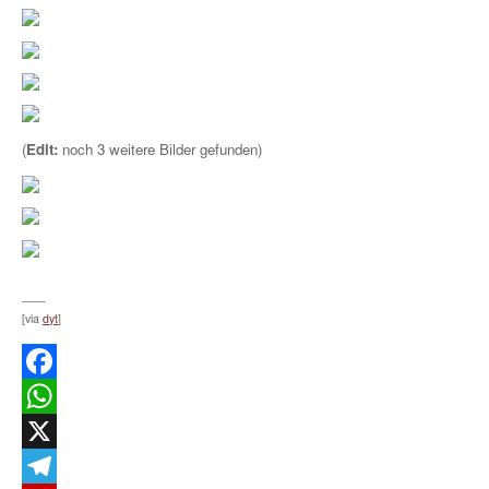
(
Edit:
noch 3 weitere Bilder gefunden)
___
[via
dyt
]
Facebook
WhatsApp
X