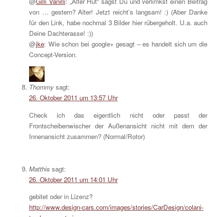
@
Gilli Vanilli
: „Alter Hut“ sagst Du und verlimkst einen Beitrag
von … gestern? Alter! Jetzt reicht’s langsam! :) (Aber Danke
für den Link, habe nochmal 3 Bilder hier rübergeholt. U.a. auch
Deine Dachterasse! :))
@
jke
: Wie schon bei google+ gesagt – es handelt sich um die
Concept-Version.
Thommy
sagt:
26. Oktober 2011 um 13:57 Uhr
Check ich das eigentlich nicht oder passt der
Frontscheibenwischer der Außenansicht nicht mit dem der
Innenansicht zusammen? (Normal/Rotor)
Matthis
sagt:
26. Oktober 2011 um 14:01 Uhr
gebitet oder in Lizenz?
http://www.design-cars.com/images/stories/CarDesign/colani-