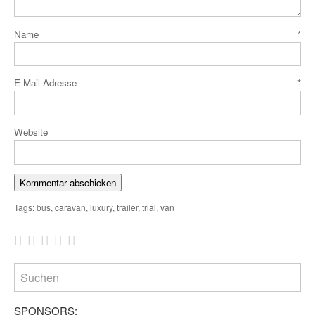
Name
*
E-Mail-Adresse
*
Website
Tags:
bus
,
caravan
,
luxury
,
trailer
,
trial
,
van
SPONSORS: