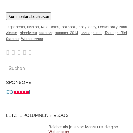
Tags:
berlin
,
fashion
,
Kate Bellm
,
lookbook
,
looky looky
,
LookyLooky
,
Nina
Alonso
,
streetwear
,
summer
,
summer 2014
,
teenage riot
,
Teenage Riot
Summer
,
Womenswear
SPONSORS:
LETZTE KOLUMNEN + VLOGS
Reicher als je zuvor: Macht uns die glob...
Weiterlesen