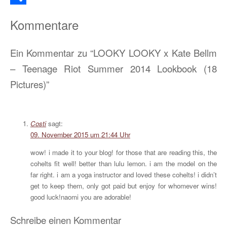
Teilen
Kommentare
Ein Kommentar zu “LOOKY LOOKY x Kate Bellm
– Teenage Riot Summer 2014 Lookbook (18
Pictures)”
Costi
sagt:
09. November 2015 um 21:44 Uhr
wow! i made it to your blog! for those that are reading this, the
cohelts fit well! better than lulu lemon. i am the model on the
far right. i am a yoga instructor and loved these cohelts! i didn’t
get to keep them, only got paid but enjoy for whomever wins!
good luck!naomi you are adorable!
Schreibe einen Kommentar