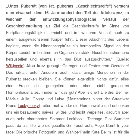
„Unter Pubertät (von lat. pubertas „Geschlechtsreife“) versteht
man etwa seit dem 16. Jahrhundert den Teil der Adoleszenz, in
welchem der entwicklungsphysiologische Verlauf der
Geschlechtsreifung
als Ziel die Geschlechtreife im Sinne von
Fortpflanzungsfähigkeit erreicht und im weiteren Verlauf auch zu
einem ausgewachsenen Körper führt. Dieser Abschnitt des Lebens
beginnt, wenn die Hirnanhangdrüse ein hormonelles Signal an den
Körper sendet, in bestimmten Organen verstärkt Geschlechtshormone
herzustellen und ebenfalls in das Blut auszuschütten.“ (Quelle:
Wikipedia
)
Also kurz gesagt:
Östrogen und Testosteron Overdose!
Das erklärt unter Anderem auch, dass einige Menschen in der
Pubertät stecken bleiben. Sie können eigentlich nichts dafür, alles
eine Frage des geregelten oder eben nicht geregelten
Hormonhaushaltes. Finden wir das gut? Aber sicher! Die drei Berliner
Mädels Julia, Conny und Luise (Masterminds hinter der Streetwar
Brand
LookyLooky
) reiten mal wieder die Hormonwelle und schenken
uns ein bezaubernd naives, wildes und leicht verpeiltes, dadurch aber
auch sehr charmantes Sommer Lookbook. Teenage Riot Summer
passt da als Titel wie die geballte Girl-Faust auf’s Auge. Bäm! In your
face! Die britsche Fotografin und Wahlberlinerin Kate Bellm ist für die