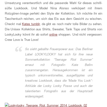
Umsetzung verantwortlich und die passende Wahl für dieses schrill-
süße Lookbook. Und Model Nina Alonso verkörpert mit ihrem
Rotzgören-Image perfekt den Style der Kollektion. Ich möchte ihr ein
Taschentuch reichen, um sich das Eis aus dem Gesicht zu wischen.
Checkt mal
Kates tumblr,
da gibt es noch mehr tolle Bilder zu sehen.
Die Unisex Kollektion aus Shirts, Sweater, Tank Tops und Shorts von
LookyLooky könnt ihr ab sofort
online
shoppen. Und nicht vergessen:
Crew Love is True Love!
So sieht geballte Frauenpower aus: Das Berliner
Label LOOKYLOOKY hat sich für ihre neue
Sommerkollektion “Teenage Riot Summer”
erneut mit Fotografin Kate Bellm
zusammengetan. Herausgekommen ist ein
typisch unkonventionelles, ausgeflipptes und
kreatives Lookbook, dass die “Made You Look”-
Attitüde der Looky Looky Posse und auch der
talentierten Fotografin aus der Hauptstadt
widerspiegelt.