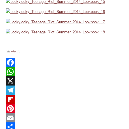
___
[via
electru
]
Facebook
WhatsApp
X
Telegram
Flipboard
Pinterest
Email