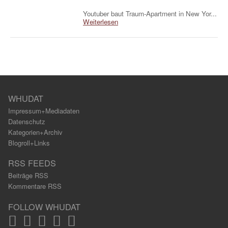
Youtuber baut Traum-Apartment in New Yor...
Weiterlesen
WHUDAT
Impressum+Mediadaten
Datenschutz
Kategorien+Archiv
Blogroll+Links
RSS FEEDS
Beiträge RSS
Kommentare RSS
FOLLOW WHUDAT